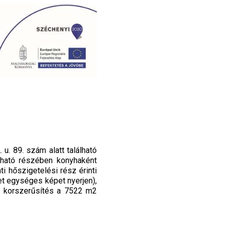
u. 89. szám alatt található
álható részében konyhaként
i hőszigetelési rész érinti
et egységes képet nyerjen),
i korszerűsítés a 7522 m2