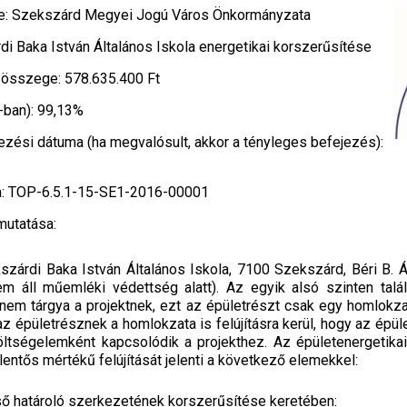
e: Szekszárd Megyei Jogú Város Önkormányzata
di Baka István Általános Iskola energetikai korszerűsítése
 összege: 578.635.400 Ft
-ban): 99,13%
jezési dátuma (ha megvalósult, akkor a tényleges befejezés):
a: TOP-6.5.1-15-SE1-2016-00001
mutatása:
szárdi Baka István Általános Iskola, 7100 Szekszárd, Béri B. Á. 
m áll műemléki védettség alatt). Az egyik alsó szinten tal
em tárgya a projektnek, ezt az épületrészt csak egy homlokzat
az épületrésznek a homlokzata is felújításra kerül, hogy az épül
ltségelemként kapcsolódik a projekthez. Az épületenergetika
elentős mértékű felújítását jelenti a következő elemekkel:
ülső határoló szerkezetének korszerűsítése keretében: