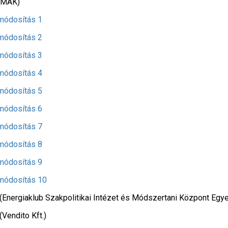
(MÁK)
módosítás 1
módosítás 2
módosítás 3
módosítás 4
módosítás 5
módosítás 6
módosítás 7
módosítás 8
módosítás 9
módosítás 10
(Energiaklub Szakpolitikai Intézet és Módszertani Központ Egye
(Vendito Kft.)