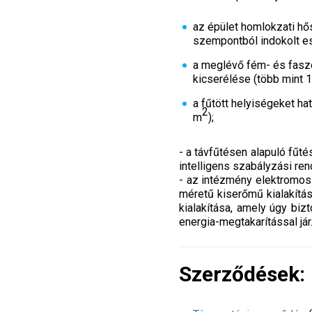
az épület homlokzati hő
szempontból indokolt e
a meglévő fém- és fasze
kicserélése (több mint 
a fűtött helyiségeket h
2
m
);
- a távfűtésen alapuló fűté
intelligens szabályzási ren
- az intézmény elektromos
méretű kiserőmű kialakítá
kialakítása, amely úgy biz
energia-megtakarítással jár
Szerződések: