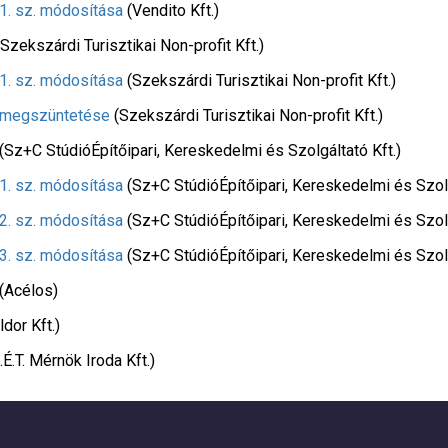
1. sz. módosítása
(Vendito Kft.)
(Szekszárdi Turisztikai Non-profit Kft.)
1. sz. módosítása
(Szekszárdi Turisztikai Non-profit Kft.)
s megszüntetése
(Szekszárdi Turisztikai Non-profit Kft.)
(Sz+C StúdióÉpítőipari, Kereskedelmi és Szolgáltató Kft.)
1. sz. módosítása
(Sz+C StúdióÉpítőipari, Kereskedelmi és Szolg
2. sz. módosítása
(Sz+C StúdióÉpítőipari, Kereskedelmi és Szolg
3. sz. módosítása
(Sz+C StúdióÉpítőipari, Kereskedelmi és Szolg
(Acélos)
ldor Kft.)
.É.T. Mérnök Iroda Kft.)