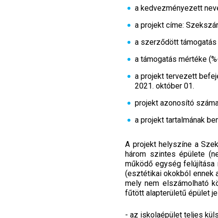
a kedvezményezett nev
a projekt címe: Szekszár
a szerződött támogatás
a támogatás mértéke (%
a projekt tervezett befe
2021. október 01.
projekt azonosító szám
a projekt tartalmának be
A projekt helyszíne a Szek
három szintes épülete (ne
működő egység felújítása n
(esztétikai okokból ennek 
mely nem elszámolható kö
fűtött alapterületű épület j
- az iskolaépület teljes k