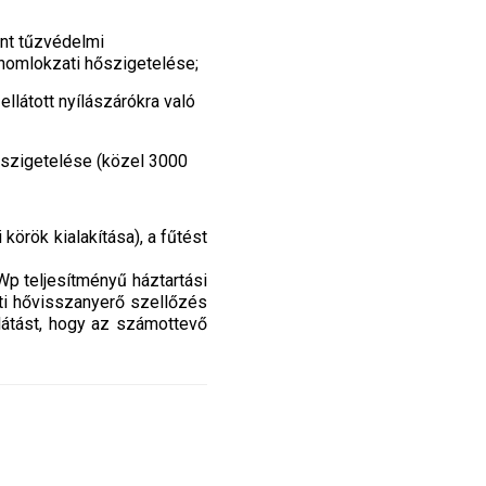
ént tűzvédelmi
 homlokzati hőszigetelése;
llátott nyílászárókra való
leszigetelése (közel 3000
körök kialakítása), a fűtést
p teljesítményű háztartási
ti hővisszanyerő szellőzés
llátást, hogy az számottevő