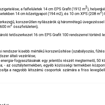
2
szigetelése; a falfelületek 14 cm EPS Grafit (1912 m
), helyenk
2
setekben 14 cm kőzetgyapot (194 m2), és 10 cm XPS (208 m
)
rkezetű, korszerűtlen nyílászárók új háromrétegű üvegezéssel e
2
1600 m
összfelületen);
atároló tetőszerkezet 16 cm EPS Grafit 100 rendszerrel történő 
si rendszer kisebb mértékű korszerűsítése (szabályozás, fűtési 
dszer általi vezérlése;
 energia-fogyasztásának egy jelentős részét megtermelő, 50 kW
sa; - az osztálytermekben, egyéb közösségi termekben közpon
tosítja a nagyobb létszámú csoportok számára a friss levegőe
.