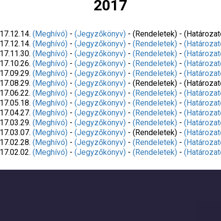
2017
17.12.14.
(Meghívó)
-
(Jegyzőkönyv)
- (Rendeletek) - (Határozat
17.12.14.
(Meghívó)
-
(Jegyzőkönyv)
-
(Rendeletek)
-
(Határozat
17.11.30.
(Meghívó)
-
(Jegyzőkönyv)
-
(Rendeletek)
-
(Határozat
17.10.26.
(Meghívó)
-
(Jegyzőkönyv)
-
(Rendeletek)
-
(Határozat
17.09.29.
(Meghívó)
-
(Jegyzőkönyv)
-
(Rendeletek)
-
(Határozat
17.08.29.
(Meghívó)
-
(Jegyzőkönyv)
- (Rendeletek) - (Határozat
17.06.22.
(Meghívó)
-
(Jegyzőkönyv)
-
(Rendeletek)
-
(Határozat
17.05.18.
(Meghívó)
-
(Jegyzőkönyv)
-
(Rendeletek)
-
(Határozat
17.04.27.
(Meghívó)
-
(Jegyzőkönyv)
-
(Rendeletek)
-
(Határozat
17.03.29.
(Meghívó)
-
(Jegyzőkönyv)
-
(Rendeletek)
-
(Határozat
17.03.07.
(Meghívó)
-
(Jegyzőkönyv)
- (Rendeletek) -
(Határozat
17.02.28.
(Meghívó)
-
(Jegyzőkönyv)
-
(Rendeletek)
-
(Határozat
17.02.02.
(Meghívó)
-
(Jegyzőkönyv)
-
(Rendeletek)
-
(Határozat