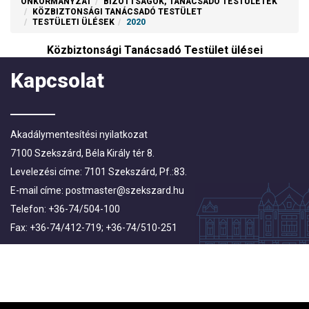
ÖNKORMÁNYZAT
BIZOTTSÁGOK, TANÁCSADÓ TESTÜLETEK
KÖZBIZTONSÁGI TANÁCSADÓ TESTÜLET
TESTÜLETI ÜLÉSEK
2020
Közbiztonsági Tanácsadó Testület ülései
Kapcsolat
Akadálymentesítési nyilatkozat
7100 Szekszárd, Béla Király tér 8.
Levelezési címe: 7101 Szekszárd, Pf.:83.
E-mail címe:
postmaster@szekszard.hu
Telefon: +36-74/504-100
Fax: +36-74/412-719; +36-74/510-251