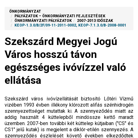
ÖNKORMÁNYZAT
PÁLYÁZATOK – ÖNKORMÁNYZATI FEJLESZTÉSEK
ÖNKORMÁNYZATI PÁLYÁZATOK
2007-2013 IDŐSZAK
KEOP-1.3.0/B/2F/09-11-2011-0002, KEOP-7.1.3.0/B-2008-0001
Szekszárd Megyei Jogú
Város hosszú távon
egészséges ivóvízzel való
ellátása
Szekszárd város ivóvízellátását biztosító Lőtéri Vízmű
vizében 1993 évben illékony klórozott alifás szénhidrogén
szennyezettséget mutattak ki. A szennyeződés miatt az
addig használt 4 kúttelepből mindössze kettő maradt
üzemben. 2007-ben további két kúttelep kútjaiban ("CS" és
CS1" jelű kutak) is megjelent a diklór-etilén szennyezés. A
szennyeződés észlelését követő években elkezdődtek