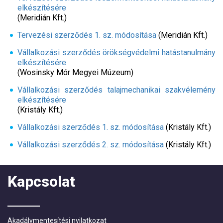
elkészítésére
(Meridián Kft.)
Tervezési szerződés 1. sz. módosítása
(Meridián Kft.)
Vállalkozási szerződés örökségvédelmi hatástanulmány
elkészítésére
(Wosinsky Mór Megyei Múzeum)
Vállalkozási szerződés talajmechanikai szakvélemény
elkészítésére
(Kristály Kft.)
Vállalkozási szerződés 1. sz. módosítása
(Kristály Kft.)
Vállalkozási szerződés 2. sz. módosítása
(Kristály Kft.)
Kapcsolat
Akadálymentesítési nyilatkozat