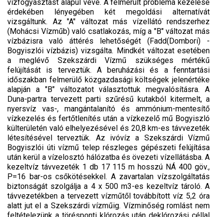
vízfogyasztást alapul véve. A felmerült probléma kezelése
érdekében lényegében két megoldási alternatívát
vizsgáltunk. Az "A" változat más vízellátó rendszerhez
(Mohácsi Vízműb) való csatlakozás, míg a "B" változat más
vízbázisra való áttérés lehetőségét (Fadd(Dombori) -
Bogyiszlói vízbázis) vizsgálta. Mindkét változat esetében
a meglévő Szekszárdi Vízmű szükséges mértékű
felújítását is terveztük. A beruházási és a fenntartási
időszakban felmerülő közgazdasági költségek jelenértéke
alapján a "B" változatot választottuk megvalósításra. A
Duna-partra tervezett parti szűrésű kutakból kitermelt, a
nyersvíz vas-, mangántalanító és ammónium-mentesítő
vízkezelés és fertőtlenítés után a vízkezelő mű Bogyiszló
külterületén való elhelyezésével és 20,8 km-es távvezeték
létesítésével terveztük. Az ivóvíz a Szekszárdi Vízmű
Bogyiszlói úti vízmű telep részleges gépészeti felújítása
után kerül a vízelosztó hálózatba és övezeti vízellátásba. A
kezeltvíz távvezeték 1 db 17 115 m hosszú NÁ 400 göv.,
P=16 bar-os csőkötésekkel. A zavartalan vízszolgáltatás
biztonságát szolgálja a 4 x 500 m3-es kezeltvíz tároló. A
távvezetékben a tervezett vízműtől továbbított víz 5,2 óra
alatt jut el a Szekszárdi vízműig. Vízminőség romlást nem
feltételezünk a törésponti klórozás után deklórozási céllal