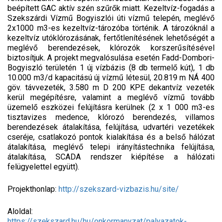
beépített GAC aktív szén szűrők miatt. Kezeltvíz-fogadás a
Szekszárdi Vízmű Bogyiszlói úti vízmű telepén, meglévő
2x1000 m3-es kezeltvíz-tározóba történik. A tározóknál a
kezeltvíz utóklórozásának, fertőtlenítésének lehetőségét a
meglévő berendezések, klórozók korszerűsítésével
biztosítjuk. A projekt megvalósulása esetén Fadd-Dombori-
Bogyiszló területén 1 új vízbázis (8 db termelő kút), 1 db
10.000 m3/d kapacitású új vízmű létesül, 20.819 m NÁ 400
göv. távvezeték, 3.580 m D 200 KPE dekantvíz vezeték
kerül megépítésre, valamint a meglévő vízmű tovább
üzemelő eszközei felújításra kerülnek (2 x 1 000 m3-es
tisztavizes medence, klórozó berendezés, villamos
berendezések átalakítása, felújítása, udvartéri vezetékek
cseréje, csatlakozó pontok kialakítása és a belső hálózat
átalakítása, meglévő telepi irányítástechnika felújítása,
átalakítása, SCADA rendszer kiépítése a hálózati
felügyelettel együtt).
Projekthonlap:
http://szekszard-vizbazis.hu/site/
Aloldal:
https://szekszard.hu/hu/onkormanyzat/palyazatok-