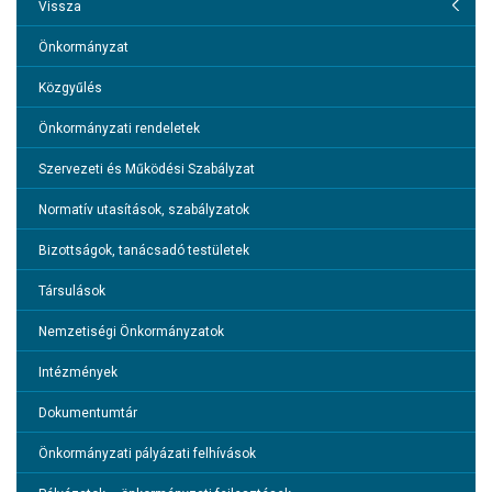
Hírek
Vissza
Önkormányzat
Önkormányzat
Közgyűlés
Polgármesteri Hivatal
Önkormányzati rendeletek
Bor, turizmus, szabadidő
Szervezeti és Működési Szabályzat
Gazdaság
Normatív utasítások, szabályzatok
Információk
Bizottságok, tanácsadó testületek
Közérdekű Adatok
Társulások
VESZÉLYHELYZETTEL KAPCSOLATOS TÁJÉKOZTATÓK
Nemzetiségi Önkormányzatok
Átláthatóság
Intézmények
Zöld város
Dokumentumtár
Társadalmasítás
Önkormányzati pályázati felhívások
Klímastratégia és klímatudatosság