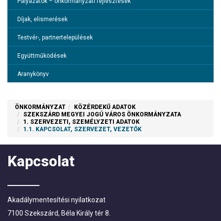
Pályázatok – önkormányzati fejlesztések
Menetrendek
Díjak, elismerések
Közétkeztetés
Testvér-, partnertelepülések
Akadálymentesítési nyilatkozat
Együttműködések
Lakossági adatgyűjtés
Aranykönyv
Választási információk
ÖNKORMÁNYZAT
KÖZÉRDEKŰ ADATOK
SZEKSZÁRD MEGYEI JOGÚ VÁROS ÖNKORMÁNYZATA
1. SZERVEZETI, SZEMÉLYZETI ADATOK
1.1. KAPCSOLAT, SZERVEZET, VEZETŐK
Kapcsolat
Akadálymentesítési nyilatkozat
7100 Szekszárd, Béla Király tér 8.