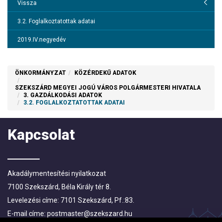
1. Szervezeti, személyzeti adatok
Vissza
Vissza
2. Tevékenységre, működésre vonatkozó adatok
3. Gazdálkodási adatok
3.2. Foglalkoztatottak adatai
3. Gazdálkodási adatok
3.1. Költségvetés, beszámoló
2019.IV.negyedév
3.2. Foglalkoztatottak adatai
2018
ÖNKORMÁNYZAT
KÖZÉRDEKŰ ADATOK
2017
3.3. Támogatások
SZEKSZÁRD MEGYEI JOGÚ VÁROS POLGÁRMESTERI HIVATALA
3.4. Öt millió forintot elérő, vagy azt meghaladó értékű szerződések
3. GAZDÁLKODÁSI ADATOK
3.2. FOGLALKOZTATOTTAK ADATAI
3.5. Koncessziós eljárások
Kapcsolat
3.6. Ötmillió forint feletti, alapfeladatokon kívüli feladatellátásra
történő kifizetések
3.7. Európai Uniós támogatással megvalósuló fejlesztések
Akadálymentesítési nyilatkozat
3.8. Közbeszerzési információk
7100 Szekszárd, Béla Király tér 8.
3.9. Különös és egyedi közzétételi listák
Levelezési címe: 7101 Szekszárd, Pf.:83.
3.10 Egyedi közzétételi lista
E-mail címe:
postmaster@szekszard.hu