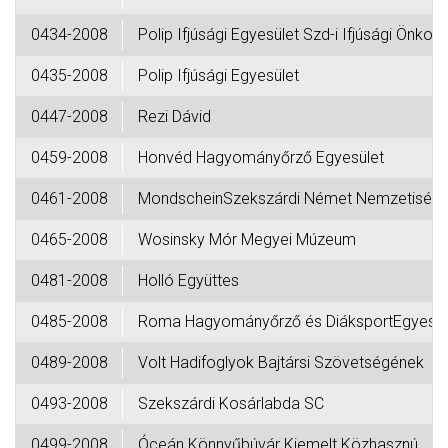
0434-2008
Polip Ifjúsági Egyesület Szd-i Ifjúsági Önko
0435-2008
Polip Ifjúsági Egyesület
0447-2008
Rezi Dávid
0459-2008
Honvéd Hagyományőrző Egyesület
0461-2008
MondscheinSzekszárdi Német Nemzetiségi
0465-2008
Wosinsky Mór Megyei Múzeum
0481-2008
Holló Együttes
0485-2008
Roma Hagyományőrző és DiáksportEgyesül
0489-2008
Volt Hadifoglyok Bajtársi Szövetségének
0493-2008
Szekszárdi Kosárlabda SC
0499-2008
Óceán Könnyűbúvár Kiemelt Közhasznú