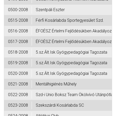
0500-2008
Szentpáli Eszter
0515-2008
Férfi Kosárlabda Sportegyesület Szd.
0516-2008
ÉFOÉSZ Értelmi Fejlődésükben Akadályozot
0517-2008
ÉFOÉSZ Értelmi Fejlődésükben Akadályozot
0518-2008
5.sz.Ált.Isk.Gyógypedagógiai Tagozata
0519-2008
5.sz.Ált.Isk.Gyógypedagógiai Tagozata
0520-2008
5.sz.Ált.Isk.Gyógypedagógiai Tagozata
0521-2008
Mentálhigiénés Műhely
0522-2008
Szd-i Unio Boksz Team Ökölvívó Utánpótlás
0523-2008
Szekszárdi Kosárlabda SC
0524-2008
Atlétikai Club