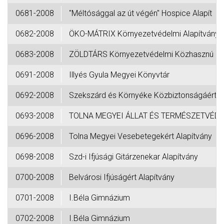
0681-2008
"Méltósággal az út végén" Hospice Alapít
0682-2008
ÖKO-MÁTRIX Környezetvédelmi Alapítvány
0683-2008
ZÖLDTÁRS Környezetvédelmi Közhasznú
0691-2008
Illyés Gyula Megyei Könyvtár
0692-2008
Szekszárd és Környéke Közbiztonságáért
0693-2008
TOLNA MEGYEI ÁLLAT ÉS TERMÉSZETVÉD
0696-2008
Tolna Megyei Vesebetegekért Alapítvány
0698-2008
Szd-i Ifjúsági Gitárzenekar Alapítvány
0700-2008
Belvárosi Ifjúságért Alapítvány
0701-2008
I.Béla Gimnázium
0702-2008
I.Béla Gimnázium