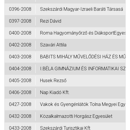
0396-2008
Szekszárdi Magyar-Izraeli Baráti Társasá
0397-2008
Rezi Dávid
0400-2008
Roma Hagyományőrző és DiáksportEgyesül
0402-2008
Szavári Attila
0403-2008
BABITS MIHÁLY MŰVELŐDÉSI HÁZ ÉS MŰV
0404-2008
I.BÉLA GIMNÁZIUM ÉS INFORMATIKAI SZA
0405-2008
Husek Rezső
0406-2008
Nap Kiadó Kft.
0427-2008
Vakok és Gyengénlátók Tolna Megyei Egye-
0432-2008
Közalkalmazotti Horgász Egyesület
0433-2008
Szekszárdi Turisztikai Kft