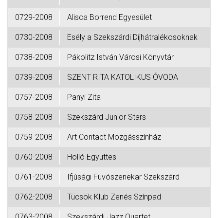
0729-2008
Alisca Borrend Egyesület
0730-2008
Esély a Szekszárdi Díjhátralékosoknak
0738-2008
Pákolitz István Városi Könyvtár
0739-2008
SZENT RITA KATOLIKUS ÓVODA
0757-2008
Panyi Zita
0758-2008
Szekszárd Junior Stars
0759-2008
Art Contact Mozgásszínház
0760-2008
Holló Együttes
0761-2008
Ifjúsági Fúvószenekar Szekszárd
0762-2008
Tücsök Klub Zenés Színpad
0763-2008
Szekszárdi Jazz Quartet