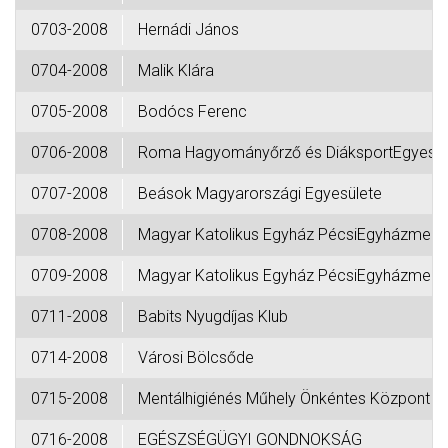
0703-2008
Hernádi János
0704-2008
Malik Klára
0705-2008
Bodócs Ferenc
0706-2008
Roma Hagyományőrző és DiáksportEgyesül
0707-2008
Beások Magyarországi Egyesülete
0708-2008
Magyar Katolikus Egyház PécsiEgyházmeg
0709-2008
Magyar Katolikus Egyház PécsiEgyházmeg
0711-2008
Babits Nyugdíjas Klub
0714-2008
Városi Bölcsőde
0715-2008
Mentálhigiénés Műhely Önkéntes Központ N
0716-2008
EGÉSZSÉGÜGYI GONDNOKSÁG