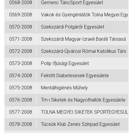
0568-2008
Gemenc TáncSport Egyesület
0569-2008
Vakok és Gyengénlátók Tolna Megyei Egye-
0570-2008
Szekszárdi Polgárőr Egyesület
0571-2008
Szekszárdi Magyar-Izraeli Baráti Társasá
0572-2008
Szekszárd-Újvárosi Római Katolikus Társ
0573-2008
Polip Ifjúsági Egyesület
0574-2008
Felnőtt Diabetesesek Egyesülete
0575-2008
Mentálhigiénés Műhely
0576-2008
Tm-i Siketek és Nagyothallók Egyesülete
0577-2008
TOLNA MEGYEI SIKETEK SPORTEGYESÜLE
0578-2008
Tücsök Klub Zenés Színpad Egyesület