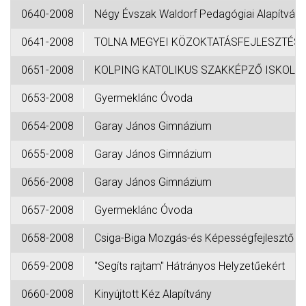
0640-2008
Négy Évszak Waldorf Pedagógiai Alapítván
0641-2008
TOLNA MEGYEI KÖZOKTATÁSFEJLESZTÉSI
0651-2008
KOLPING KATOLIKUS SZAKKÉPZŐ ISKOLA
0653-2008
Gyermeklánc Óvoda
0654-2008
Garay János Gimnázium
0655-2008
Garay János Gimnázium
0656-2008
Garay János Gimnázium
0657-2008
Gyermeklánc Óvoda
0658-2008
Csiga-Biga Mozgás-és Képességfejlesztő Al
0659-2008
"Segíts rajtam" Hátrányos Helyzetűekért
0660-2008
Kinyújtott Kéz Alapítvány