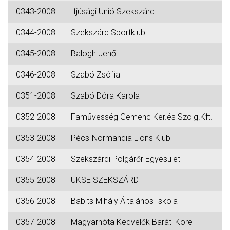
0343-2008
Ifjúsági Unió Szekszárd
0344-2008
Szekszárd Sportklub
0345-2008
Balogh Jenő
0346-2008
Szabó Zsófia
0351-2008
Szabó Dóra Karola
0352-2008
Faművesség Gemenc Ker.és Szolg.Kft.
0353-2008
Pécs-Normandia Lions Klub
0354-2008
Szekszárdi Polgárőr Egyesület
0355-2008
UKSE SZEKSZÁRD
0356-2008
Babits Mihály Általános Iskola
0357-2008
Magyarnóta Kedvelők Baráti Köre