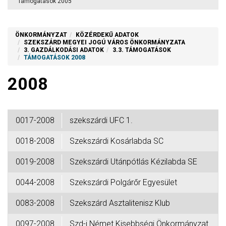
Támogatások 2005
ÖNKORMÁNYZAT
KÖZÉRDEKŰ ADATOK
SZEKSZÁRD MEGYEI JOGÚ VÁROS ÖNKORMÁNYZATA
3. GAZDÁLKODÁSI ADATOK
3.3. TÁMOGATÁSOK
TÁMOGATÁSOK 2008
2008
0017-2008
szekszárdi UFC 1.
0018-2008
Szekszárdi Kosárlabda SC
0019-2008
Szekszárdi Utánpótlás Kézilabda SE
0044-2008
Szekszárdi Polgárőr Egyesület
0083-2008
Szekszárd Asztalitenisz Klub
0097-2008
Szd-i Német Kisebbségi Önkormányzat