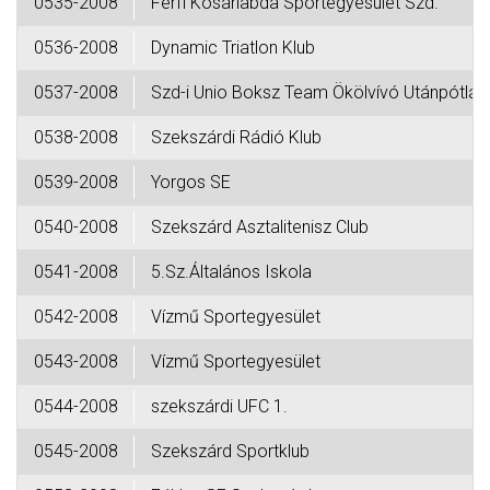
0535-2008
Férfi Kosárlabda Sportegyesület Szd.
0536-2008
Dynamic Triatlon Klub
0537-2008
Szd-i Unio Boksz Team Ökölvívó Utánpótlás
0538-2008
Szekszárdi Rádió Klub
0539-2008
Yorgos SE
0540-2008
Szekszárd Asztalitenisz Club
0541-2008
5.Sz.Általános Iskola
0542-2008
Vízmű Sportegyesület
0543-2008
Vízmű Sportegyesület
0544-2008
szekszárdi UFC 1.
0545-2008
Szekszárd Sportklub