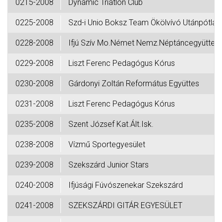
0215-2008
Dynamic Triatlon Club
0225-2008
Szd-i Unio Boksz Team Ökölvívó Utánpótlás
0228-2008
Ifjú Szív Mo.Német Nemz.Néptáncegyüttes
0229-2008
Liszt Ferenc Pedagógus Kórus
0230-2008
Gárdonyi Zoltán Református Együttes
0231-2008
Liszt Ferenc Pedagógus Kórus
0235-2008
Szent József Kat.Ált.Isk.
0238-2008
Vízmű Sportegyesület
0239-2008
Szekszárd Junior Stars
0240-2008
Ifjúsági Fúvószenekar Szekszárd
0241-2008
SZEKSZÁRDI GITÁR EGYESÜLET