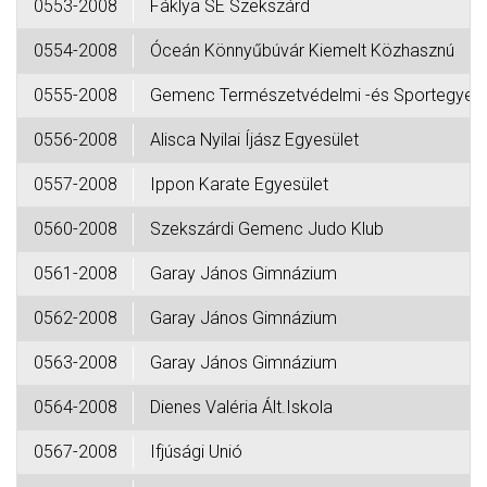
0553-2008
Fáklya SE Szekszárd
0554-2008
Óceán Könnyűbúvár Kiemelt Közhasznú
0555-2008
Gemenc Természetvédelmi -és Sportegyes
0556-2008
Alisca Nyilai Íjász Egyesület
0557-2008
Ippon Karate Egyesület
0560-2008
Szekszárdi Gemenc Judo Klub
0561-2008
Garay János Gimnázium
0562-2008
Garay János Gimnázium
0563-2008
Garay János Gimnázium
0564-2008
Dienes Valéria Ált.Iskola
0567-2008
Ifjúsági Unió