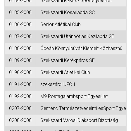
0184-2008
Szekszárdi FÁKLYA Sportegyesület
0185-2008
Szekszárdi Kosárlabda SC
0186-2008
Senior Atlétikai Club
0187-2008
Szekszárdi Utánpótlás Kézilabda SE
0188-2008
Óceán Könnyűbúvár Kiemelt Közhasznú
0189-2008
Szekszárdi Kerékpáros SE
0190-2008
Szekszárdi Atlétikai Club
0191-2008
szekszárdi UFC 1.
0192-2008
M9 Postagalambsport Egyesület
0207-2008
Gemenc Természetvédelmi ésSport Egyesül
0208-2008
Szekszárd Városi Diáksport Bizottság