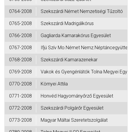
0764-2008
Szekszárdi Német Nemzetiségi Tűzoltó
0765-2008
Szekszárdi Madrigálkórus
0766-2008
Gagliarda Kamarakórus Egyesület
0767-2008
Ifjú Szív Mo.Német Nemz.Néptáncegyüttes
0768-2008
Szekszárdi Kamarazenekar
0769-2008
Vakok és Gyengénlátók Tolna Megyei Egye-
0770-2008
Környei Attila
0771-2008
Honvéd Hagyományőrző Egyesület
0772-2008
Szekszárdi Polgárőr Egyesület
0773-2008
Magyar Máltai Szeretetszolgálat