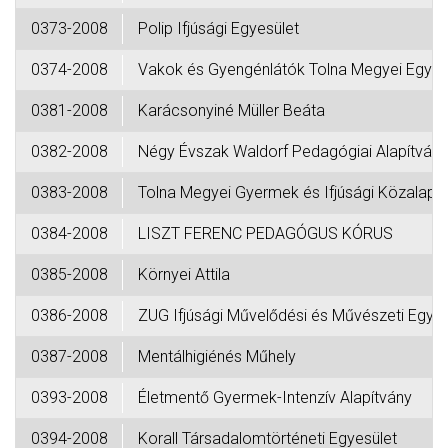
0373-2008
Polip Ifjúsági Egyesület
0374-2008
Vakok és Gyengénlátók Tolna Megyei Egye-
0381-2008
Karácsonyiné Müller Beáta
0382-2008
Négy Évszak Waldorf Pedagógiai Alapítván
0383-2008
Tolna Megyei Gyermek és Ifjúsági Közalap
0384-2008
LISZT FERENC PEDAGÓGUS KÓRUS
0385-2008
Környei Attila
0386-2008
ZUG Ifjúsági Művelődési és Művészeti Egy
0387-2008
Mentálhigiénés Műhely
0393-2008
Életmentő Gyermek-Intenzív Alapítvány
0394-2008
Korall Társadalomtörténeti Egyesület