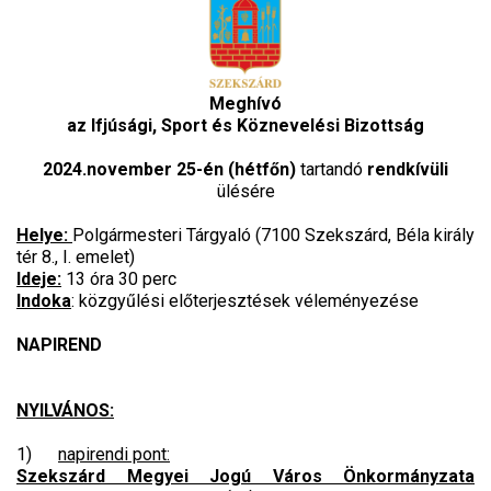
Meghívó
az Ifjúsági, Sport és Köznevelési Bizottság
2024.november 25-én (hétfőn)
tartandó
rendkívüli
ülésére
Helye:
Polgármesteri Tárgyaló (7100 Szekszárd, Béla király
tér 8., I. emelet)
Ideje:
13 óra 30 perc
Indoka
: közgyűlési előterjesztések véleményezése
NAPIREND
NYILVÁNOS:
1)
napirendi pont:
Szekszárd Megyei Jogú Város Önkormányzata