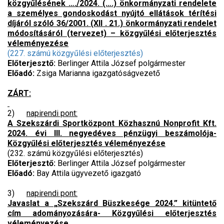
közgyűlésének …./2024. (….) önkormányzati rendelete
a személyes gondoskodást nyújtó ellátások térítési
díjáról szóló 36/2001. (XII . 21.) önkormányzati rendelet
módosításáról (tervezet) – közgyűlési előterjesztés
véleményezése
(227. számú közgyűlési előterjesztés)
Előterjesztő:
Berlinger Attila József polgármester
Előadó:
Zsiga Marianna igazgatóságvezető
ZÁRT:
2)
napirendi pont:
A Szekszárdi Sportközpont Közhasznú Nonprofit Kft.
2024. évi III. negyedéves pénzügyi beszámolója-
Közgyűlési előterjesztés véleményezése
(232. számú közgyűlési előterjesztés)
Előterjesztő:
Berlinger Attila József polgármester
Előadó:
Bay Attila ügyvezető igazgató
3)
napirendi pont:
Javaslat a „Szekszárd Büszkesége 2024.” kitüntető
cím adományozására- Közgyűlési előterjesztés
véleményezése