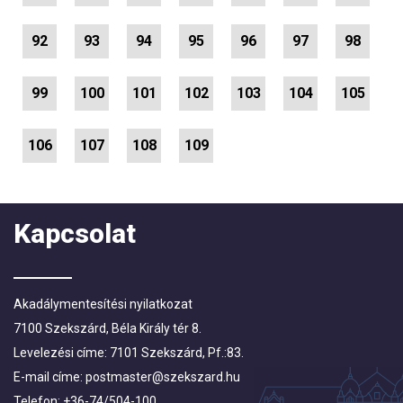
92
93
94
95
96
97
98
99
100
101
102
103
104
105
106
107
108
109
Kapcsolat
Akadálymentesítési nyilatkozat
7100 Szekszárd, Béla Király tér 8.
Levelezési címe: 7101 Szekszárd, Pf.:83.
E-mail címe:
postmaster@szekszard.hu
Telefon: +36-74/504-100