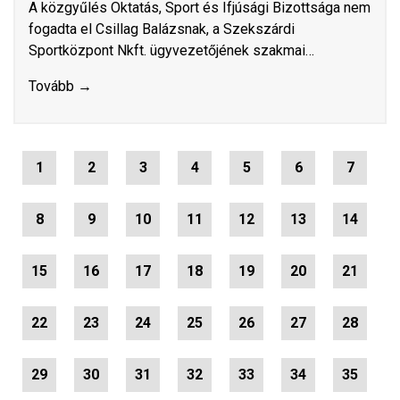
A közgyűlés Oktatás, Sport és Ifjúsági Bizottsága nem
fogadta el Csillag Balázsnak, a Szekszárdi
Sportközpont Nkft. ügyvezetőjének szakmai…
Tovább →
1
2
3
4
5
6
7
8
9
10
11
12
13
14
15
16
17
18
19
20
21
22
23
24
25
26
27
28
29
30
31
32
33
34
35