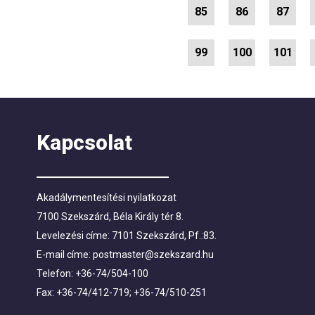
85
86
87
99
100
101
Kapcsolat
Akadálymentesítési nyilatkozat
7100 Szekszárd, Béla Király tér 8.
Levelezési címe: 7101 Szekszárd, Pf.:83.
E-mail címe:
postmaster@szekszard.hu
Telefon: +36-74/504-100
Fax: +36-74/412-719; +36-74/510-251