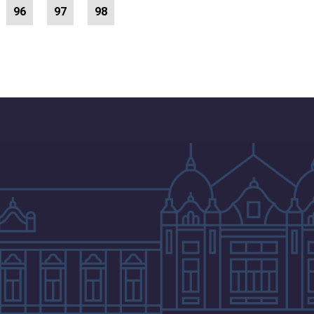
96
97
98