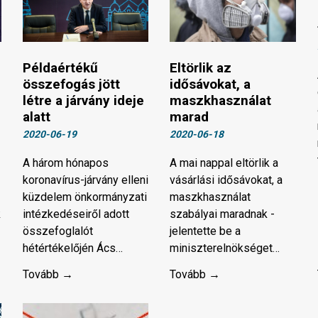
Példaértékű
Eltörlik az
összefogás jött
idősávokat, a
létre a járvány ideje
maszkhasználat
alatt
marad
2020-06-19
2020-06-18
A három hónapos
A mai nappal eltörlik a
koronavírus-járvány elleni
vásárlási idősávokat, a
küzdelem önkormányzati
maszkhasználat
k
intézkedéseiről adott
szabályai maradnak -
összefoglalót
jelentette be a
hétértékelőjén Ács…
miniszterelnökséget…
Tovább →
Tovább →