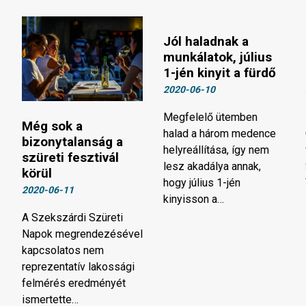
Jól haladnak a
munkálatok, július
1-jén kinyit a fürdő
2020-06-10
​​​​​​​Megfelelő ütemben
Még sok a
halad a három medence
bizonytalanság a
helyreállítása, így nem
szüreti fesztivál
lesz akadálya annak,
körül
hogy július 1-jén
2020-06-11
kinyisson a…
A Szekszárdi Szüreti
Napok megrendezésével
kapcsolatos nem
reprezentatív lakossági
felmérés eredményét
ismertette…