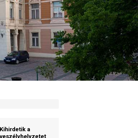
Kihirdetik a
veszélyhelyzetet