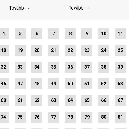
Tovább →
Tovább →
4
5
6
7
8
9
10
11
18
19
20
21
22
23
24
25
32
33
34
35
36
37
38
39
46
47
48
49
50
51
52
53
60
61
62
63
64
65
66
67
74
75
76
77
78
79
80
81