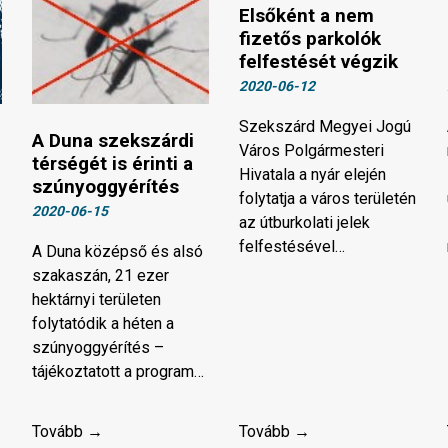
Elsőként a nem
fizetős parkolók
felfestését végzik
2020-06-12
Szekszárd Megyei Jogú
A Duna szekszárdi
Város Polgármesteri
térségét is érinti a
Hivatala a nyár elején
szúnyoggyérítés
folytatja a város területén
2020-06-15
az útburkolati jelek
felfestésével…
A Duna középső és alsó
szakaszán, 21 ezer
hektárnyi területen
folytatódik a héten a
szúnyoggyérítés –
tájékoztatott a program…
Tovább →
Tovább →