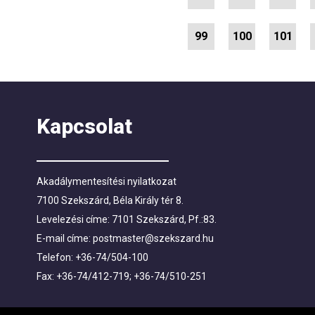
99
100
101
Kapcsolat
Akadálymentesítési nyilatkozat
7100 Szekszárd, Béla Király tér 8.
Levelezési címe: 7101 Szekszárd, Pf.:83.
E-mail címe:
postmaster@szekszard.hu
Telefon: +36-74/504-100
Fax: +36-74/412-719; +36-74/510-251