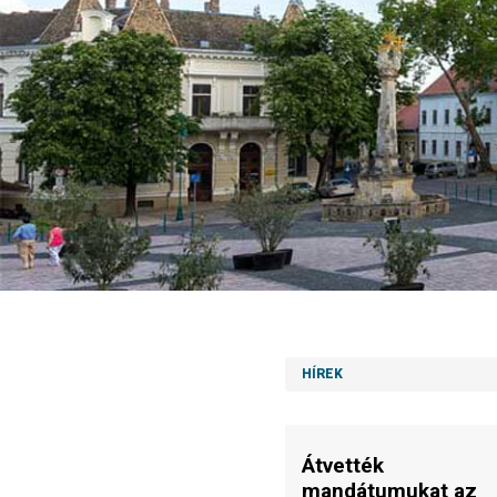
HÍREK
Átvették
mandátumukat az