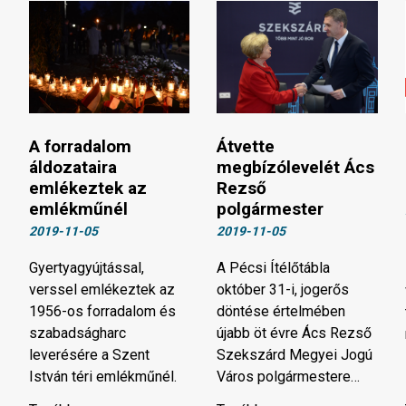
A forradalom
Átvette
áldozataira
megbízólevelét Ács
emlékeztek az
Rezső
emlékműnél
polgármester
2019-11-05
2019-11-05
Gyertyagyújtással,
A Pécsi Ítélőtábla
verssel emlékeztek az
október 31-i, jogerős
1956-os forradalom és
döntése értelmében
szabadságharc
újabb öt évre Ács Rezső
leverésére a Szent
Szekszárd Megyei Jogú
István téri emlékműnél.
Város polgármestere…