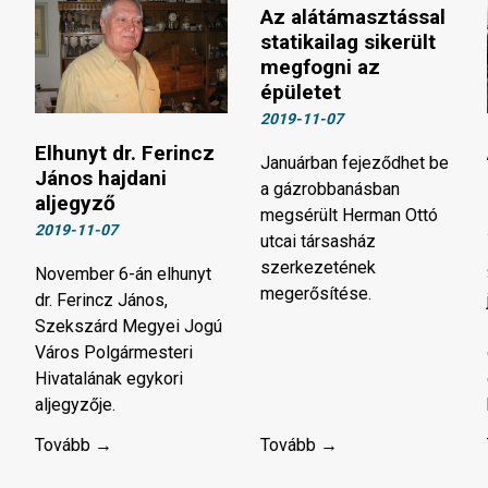
Az alátámasztással
statikailag sikerült
megfogni az
épületet
2019-11-07
Elhunyt dr. Ferincz
Januárban fejeződhet be
János hajdani
a gázrobbanásban
aljegyző
megsérült Herman Ottó
2019-11-07
utcai társasház
szerkezetének
November 6-án elhunyt
megerősítése.
dr. Ferincz János,
Szekszárd Megyei Jogú
Város Polgármesteri
Hivatalának egykori
aljegyzője.
Tovább →
Tovább →