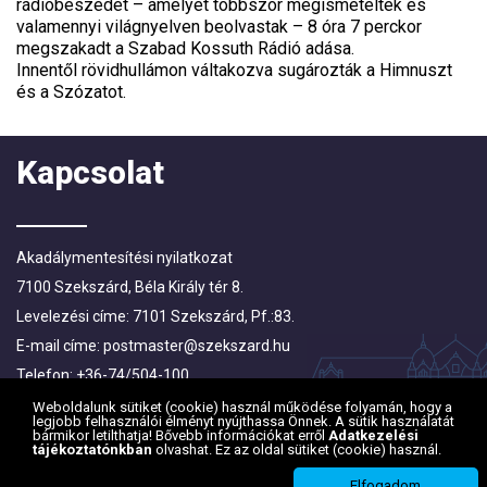
rádióbeszédét – amelyet többször megismételtek és
valamennyi világnyelven beolvastak – 8 óra 7 perckor
megszakadt a Szabad Kossuth Rádió adása.
Innentől rövidhullámon váltakozva sugározták a Himnuszt
és a Szózatot.
Kapcsolat
Akadálymentesítési nyilatkozat
7100 Szekszárd, Béla Király tér 8.
Levelezési címe: 7101 Szekszárd, Pf.:83.
E-mail címe:
postmaster@szekszard.hu
Telefon: +36-74/504-100
Fax: +36-74/412-719; +36-74/510-251
Weboldalunk sütiket (cookie) használ működése folyamán, hogy a
legjobb felhasználói élményt nyújthassa Önnek. A sütik használatát
bármikor letilthatja! Bővebb információkat erről
Adatkezelési
tájékoztatónkban
olvashat. Ez az oldal sütiket (cookie) használ.
Elfogadom