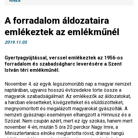
HÍREK
A forradalom áldozataira
emlékeztek az emlékműnél
2019.11.05
Gyertyagyújtással, verssel emlékeztek az 1956-os
forradalom és szabadságharc leverésére a Szent
István téri emlékműnél.
November 4. az egyik legszomorúbb nap a magyar nemzet
naptárában, ugyanis hosszú évtizedekre törte össze a
magyarok szabadságálmait. Az emlékezők az áldozatokat,
a harcban elesetteket, kivégzetteket és elüldözötteket,
megnyomorított és megalázott magyarokat gyászolták. A
nemzeti gyásznapi eseményen elhangzott a Himnusz és a
Szózat. Nem csupán azért, mert ez így szokás, hanem mert
november 4-én, miután 5 óra 20 perckor Nagy Imre, a
Minisztertanács elnöke megtartotta rövid, drámai hangú