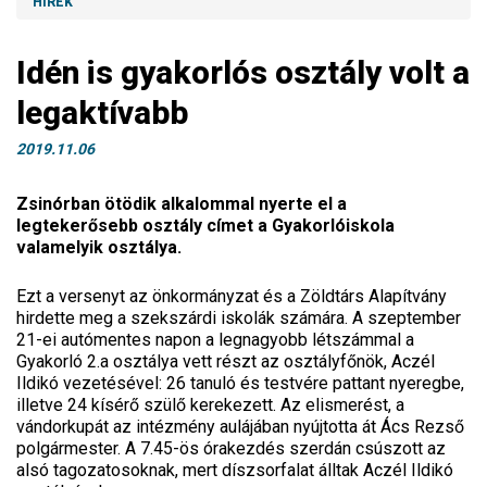
HÍREK
Idén is gyakorlós osztály volt a
legaktívabb
2019.11.06
Zsinórban ötödik alkalommal nyerte el a
legtekerősebb osztály címet a Gyakorlóiskola
valamelyik osztálya.
Ezt a versenyt az önkormányzat és a Zöldtárs Alapítvány
hirdette meg a szekszárdi iskolák számára. A szeptember
21-ei autómentes napon a legnagyobb létszámmal a
Gyakorló 2.a osztálya vett részt az osztályfőnök, Aczél
Ildikó vezetésével: 26 tanuló és testvére pattant nyeregbe,
illetve 24 kísérő szülő kerekezett. Az elismerést, a
vándorkupát az intézmény aulájában nyújtotta át Ács Rezső
polgármester. A 7.45-ös órakezdés szerdán csúszott az
alsó tagozatosoknak, mert díszsorfalat álltak Aczél Ildikó