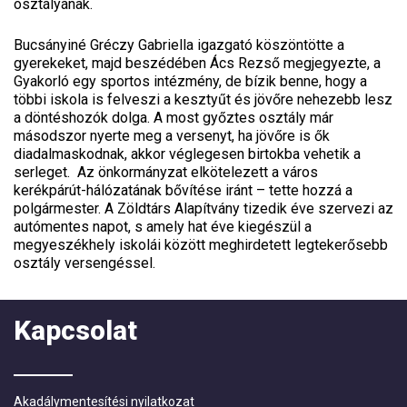
osztályának.
Bucsányiné Gréczy Gabriella igazgató köszöntötte a
gyerekeket, majd beszédében Ács Rezső megjegyezte, a
Gyakorló egy sportos intézmény, de bízik benne, hogy a
többi iskola is felveszi a kesztyűt és jövőre nehezebb lesz
a döntéshozók dolga. A most győztes osztály már
másodszor nyerte meg a versenyt, ha jövőre is ők
diadalmaskodnak, akkor véglegesen birtokba vehetik a
serleget. Az önkormányzat elkötelezett a város
kerékpárút-hálózatának bővítése iránt – tette hozzá a
polgármester. A Zöldtárs Alapítvány tizedik éve szervezi az
autómentes napot, s amely hat éve kiegészül a
megyeszékhely iskolái között meghirdetett legtekerősebb
osztály versengéssel.
Kapcsolat
Akadálymentesítési nyilatkozat