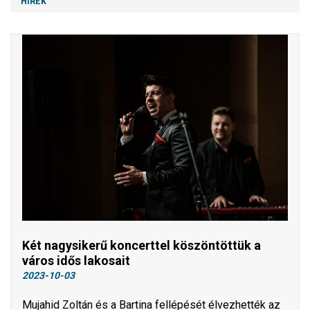
HÍREK
Két nagysikerű koncerttel köszöntöttük a
város idős lakosait
2023-10-03
Mujahid Zoltán és a Bartina fellépését élvezhették az