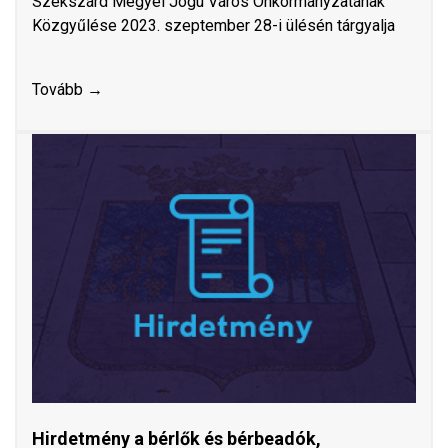
Szekszárd Megyei Jogú Város Önkormányzatának
Közgyűlése 2023. szeptember 28-i ülésén tárgyalja
Tovább →
Hirdetmény a bérlők és bérbeadók,