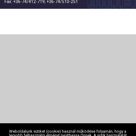
Fax: +36-74/412-719; +36-74/510-251
Weboldalunk sütiket (cookie) használ működése folyamán, hogy a
legjobb felhasználói élményt nyújthassa Önnek. A sütik használatát