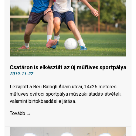
Csatáron is elkészült az új műfüves sportpálya
2019-11-27
Lezajlott a Béri Balogh Ádám utcai, 14x26 méteres
műfüves ovifoci sportpálya műszaki átadás-átvételi,
valamint birtokbaadási eljárása.
Tovább →