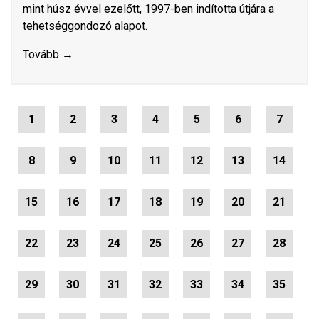
mint húsz évvel ezelőtt, 1997-ben indította útjára a
tehetséggondozó alapot.
Tovább →
1
2
3
4
5
6
7
8
9
10
11
12
13
14
15
16
17
18
19
20
21
22
23
24
25
26
27
28
29
30
31
32
33
34
35