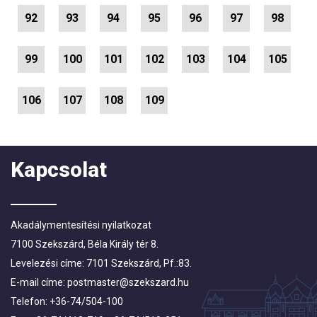
92
93
94
95
96
97
98
99
100
101
102
103
104
105
106
107
108
109
Kapcsolat
Akadálymentesítési nyilatkozat
7100 Szekszárd, Béla Király tér 8.
Levelezési címe: 7101 Szekszárd, Pf.:83.
E-mail címe:
postmaster@szekszard.hu
Telefon: +36-74/504-100