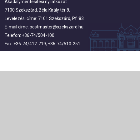
Akadálymentesítési nyilatkozat
7100 Szekszárd, Béla Király tér 8.
Levelezési címe: 7101 Szekszárd, Pf.:83.
E-mail címe:
postmaster@szekszard.hu
Telefon: +36-74/504-100
Fax: +36-74/412-719; +36-74/510-251