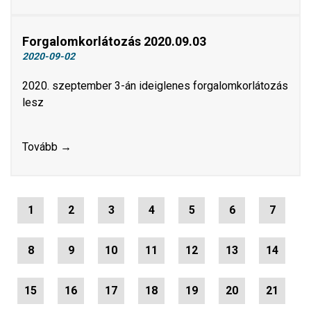
Forgalomkorlátozás 2020.09.03
2020-09-02
2020. szeptember 3-án ideiglenes forgalomkorlátozás
lesz
Tovább →
1
2
3
4
5
6
7
8
9
10
11
12
13
14
15
16
17
18
19
20
21