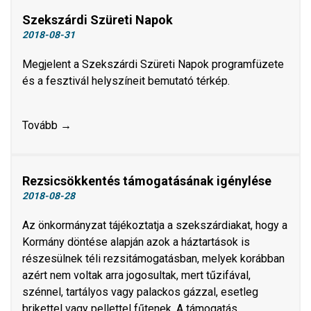
Szekszárdi Szüreti Napok
2018-08-31
Megjelent a Szekszárdi Szüreti Napok programfüzete
és a fesztivál helyszíneit bemutató térkép.
Tovább →
Rezsicsökkentés támogatásának igénylése
2018-08-28
Az önkormányzat tájékoztatja a szekszárdiakat, hogy a
Kormány döntése alapján azok a háztartások is
részesülnek téli rezsitámogatásban, melyek korábban
azért nem voltak arra jogosultak, mert tűzifával,
szénnel, tartályos vagy palackos gázzal, esetleg
brikettel vagy pellettel fűtenek. A támogatás…