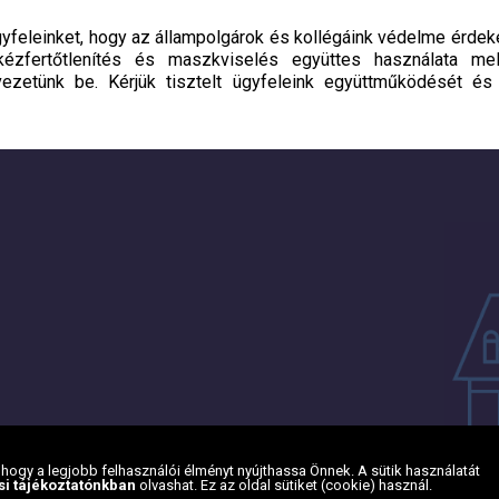
 ügyfeleinket, hogy az állampolgárok és kollégáink védelme érd
ézfertőtlenítés és maszkviselés együttes használata mell
vezetünk be. Kérjük tisztelt ügyfeleink együttműködését é
ogy a legjobb felhasználói élményt nyújthassa Önnek. A sütik használatát
si tájékoztatónkban
olvashat. Ez az oldal sütiket (cookie) használ.