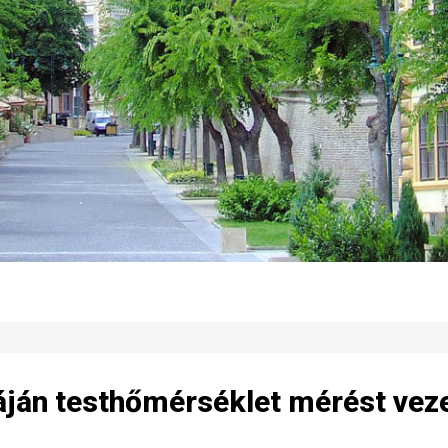
táján testhőmérséklet mérést vez