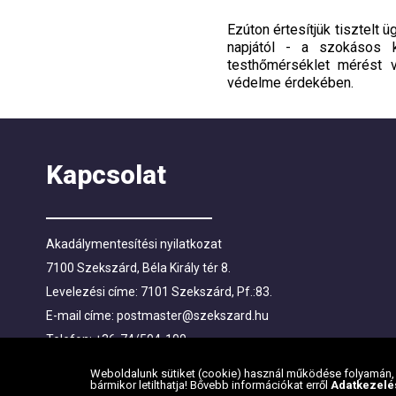
Ezúton értesítjük tisztelt
napjától - a szokásos k
testhőmérséklet mérést 
védelme érdekében.
Kapcsolat
Akadálymentesítési nyilatkozat
7100 Szekszárd, Béla Király tér 8.
Levelezési címe: 7101 Szekszárd, Pf.:83.
E-mail címe:
postmaster@szekszard.hu
Telefon: +36-74/504-100
Fax: +36-74/412-719; +36-74/510-251
Weboldalunk sütiket (cookie) használ működése folyamán, h
bármikor letilthatja! Bővebb információkat erről
Adatkezelé