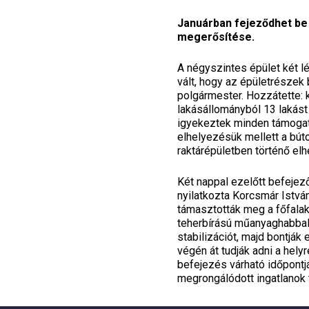
Januárban fejeződhet be
megerősítése.
A négyszintes épület két l
vált, hogy az épületrészek
polgármester. Hozzátette: 
lakásállományból 13 lakást 
igyekeztek minden támogatá
elhelyezésük mellett a búto
raktárépületben történő el
Két nappal ezelőtt befejez
nyilatkozta Korcsmár István
támasztották meg a főfalaka
teherbírású műanyaghabbal 
stabilizációt, majd bontják
végén át tudják adni a hely
befejezés várható időpontj
megrongálódott ingatlanok t