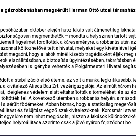
 a gázrobbanásban megsérült Herman Ottó utcai társashá
épcsőházában október elején húsz lakás vált átmenetileg lakhata
 biztonságosan megmenthetők – mondta a helyszínen tartott saj
kiemelt figyelmet fordítottak a káreseményre, a robbanás után a
azonnal költözhetővé tett a hivatal, melyeket egy kivételével igé
st megadni, hogy a lakók minél kisebb tragédiaként éljék meg 
rok elszállításában, a biztosítás ügyintézésében, takarításban 
helyezésében is igénybe vehették a Polgármesteri Hivatal segíts
ődött a stabilizáció első üteme, ez volt a munka legkritikusabb
, a kivitelező Alisca Bau Zrt. vezérigazgatója. Az elmúlt három h
t, ideiglenes védelem alatt eltakarították a törmeléket, és az ép
töltötték fel. A következő ütemben a robbanás helyén, a másodi
 el a sérült födémeket. Abban bíznak, hogy a statikailag megerősí
reállítást és felújítást végző szakkivitelezőknek. Korcsmár Istvá
át egyelőre nem lehet megjósolni, hiszen a lakások különbözőké
eljes helyreállítása szerinte csak a jövő nyáron fejeződhet be.