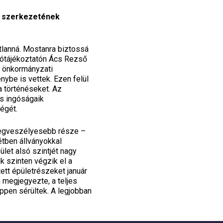
z szerkezetének
tlanná. Mostanra biztossá
tótájékoztatón Ács Rezső
z önkormányzati
nybe is vettek. Ezen felül
a történéseket. Az
és ingóságaik
égét.
, legveszélyesebb része –
étben állványokkal
ület alsó szintjét nagy
k szinten végzik el a
tett épületrészeket január
n megjegyezte, a teljes
ppen sérültek. A legjobban