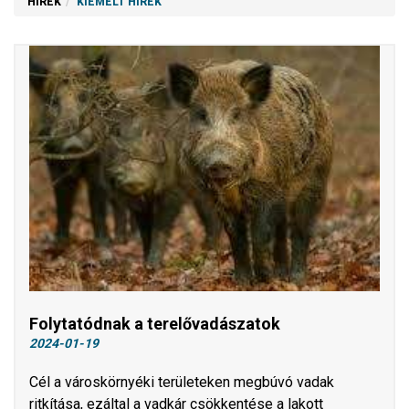
HÍREK
KIEMELT HÍREK
Folytatódnak a terelővadászatok
2024-01-19
Cél a városkörnyéki területeken megbúvó vadak
ritkítása, ezáltal a vadkár csökkentése a lakott