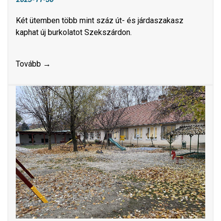
Két ütemben több mint száz út- és járdaszakasz
kaphat új burkolatot Szekszárdon.
Tovább →