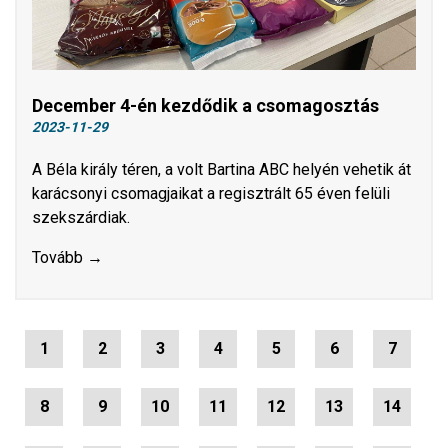
December 4-én kezdődik a csomagosztás
2023-11-29
A Béla király téren, a volt Bartina ABC helyén vehetik át
karácsonyi csomagjaikat a regisztrált 65 éven felüli
szekszárdiak.
Tovább →
1
2
3
4
5
6
7
8
9
10
11
12
13
14