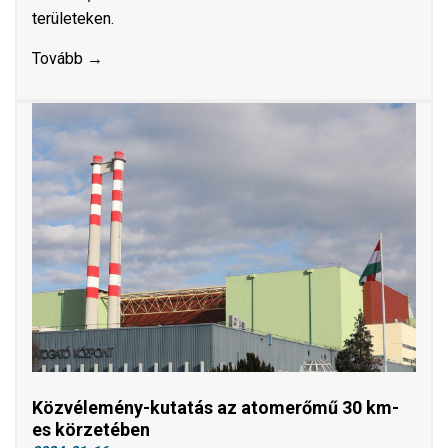
területeken.
Tovább →
Közvélemény-kutatás az atomerőmű 30 km-
es körzetében