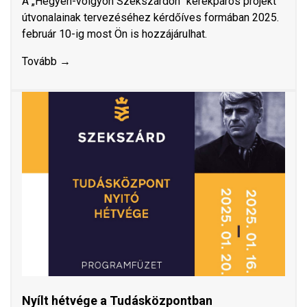
A „Hegyen-völgyön Szekszárdon” kerékpáros projekt
útvonalainak tervezéséhez kérdőíves formában 2025.
február 10-ig most Ön is hozzájárulhat.
Tovább →
Nyílt hétvége a Tudásközpontban