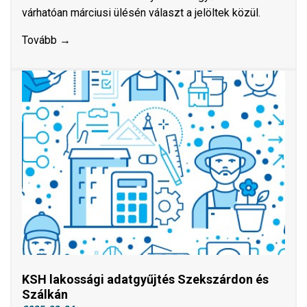
várhatóan márciusi ülésén választ a jelöltek közül.
Tovább →
KSH lakossági adatgyűjtés Szekszárdon és
Szálkán