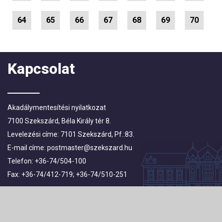
64
65
66
67
68
69
70
Kapcsolat
Akadálymentesítési nyilatkozat
7100 Szekszárd, Béla Király tér 8.
Levelezési címe: 7101 Szekszárd, Pf.:83.
E-mail címe:
postmaster@szekszard.hu
Telefon: +36-74/504-100
Fax: +36-74/412-719; +36-74/510-251