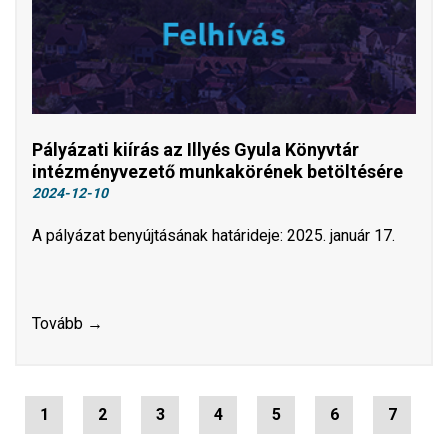
Pályázati kiírás az Illyés Gyula Könyvtár
intézményvezető munkakörének betöltésére
2024-12-10
A pályázat benyújtásának határideje: 2025. január 17.
Tovább →
1
2
3
4
5
6
7