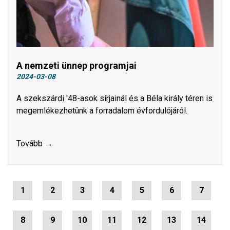
A nemzeti ünnep programjai
2024-03-08
A szekszárdi '48-asok sírjainál és a Béla király téren is
megemlékezhetünk a forradalom évfordulójáról.
Tovább →
1
2
3
4
5
6
7
8
9
10
11
12
13
14