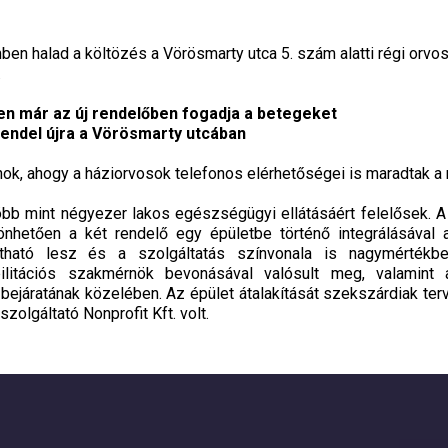
en halad a költözés a Vörösmarty utca 5. szám alatti régi orvosi
.
ken már az új rendelőben fogadja a betegeket
 rendel újra a Vörösmarty utcában
nok, ahogy a háziorvosok telefonos elérhetőségei is maradtak a 
öbb mint négyezer lakos egészségügyi ellátásáért felelősek. A 
nhetően a két rendelő egy épületbe történő integrálásával 
ítható lesz és a szolgáltatás színvonala is nagymértékb
bilitációs szakmérnök bevonásával valósult meg, valamint 
t bejáratának közelében. Az épület átalakítását szekszárdiak terv
zolgáltató Nonprofit Kft. volt.