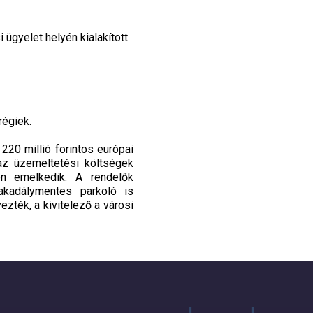
 ügyelet helyén kialakított
régiek.
220 millió forintos európai
az üzemeltetési költségek
en emelkedik. A rendelők
akadálymentes parkoló is
ezték, a kivitelező a városi