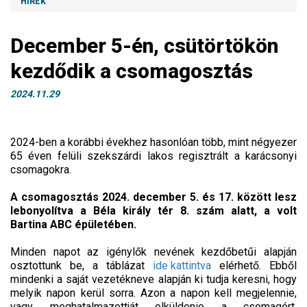
HÍREK
December 5-én, csütörtökön
kezdődik a csomagosztás
2024.11.29
2024-ben a korábbi évekhez hasonlóan több, mint négyezer
65 éven felüli szekszárdi lakos regisztrált a karácsonyi
csomagokra.
A csomagosztás 2024. december 5. és 17. között lesz
lebonyolítva a Béla király tér 8. szám alatt, a volt
Bartina ABC épületében.
Minden napot az igénylők nevének kezdőbetűi alapján
osztottunk be, a táblázat
ide kattintva
elérhető. Ebből
mindenki a saját vezetékneve alapján ki tudja keresni, hogy
melyik napon kerül sorra. Azon a napon kell megjelennie,
vagy meghatalmazottját elküldenie a csomagért.