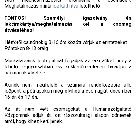
Meghatalmazás minta
ide kattintva
letölthető.
FONTOS! Személyi igazolvány és
lakcímkártya/meghatalmazás kell a csomag
átvételéhez!
Hétfőtől csütörtökig 8-16 óra között várjuk az érintetteket
Pénteken 8-13 óráig
Munkatársaink több pultnál fogadják az érkezőket, hogy a
lehető leggyorsabban és zökkenőmentesen haladjon a
csomagok átvétele.
Akinek nem megfelelő a számára rendelkezésre álló
időpont, a pótnapokon még elviheti a csomagját, december
16-án és 17-én.
Az át nem vett csomagokat a Humánszolgáltató
Központnak adjuk át, ott rászorultsági alapon döntenek
arról, hogy kihez kerüljenek.