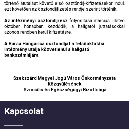
történő átutalást követő első ösztöndíj-kifizetésekor indul,
ezt követően az ösztöndíjfizetés rendje szerint történik.
Az intézményi ösztöndíjrész
folyósítása március, illetve
október hónapban kezdődik, a hallgatói juttatásokkal
azonos rendben kerül kifizetésre.
A Bursa Hungarica ösztöndíjat a felsőoktatási
intézmény utalja közvetlenül a hallgató
bankszámlájára
.
Szekszárd Megyei Jogú Város Önkormányzata
Közgyűlésének
Szociális és Egészségügyi Bizottsága
Kapcsolat