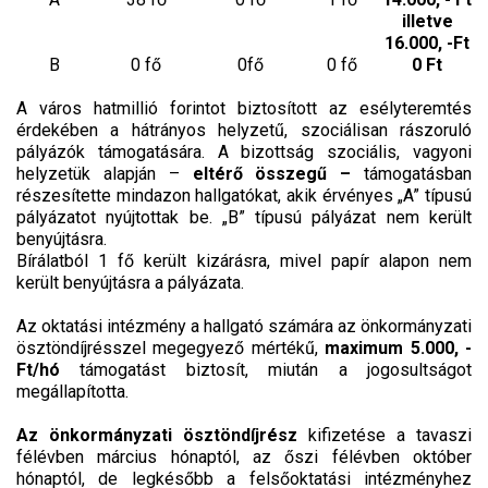
illetve
16.000, -Ft
B
0 fő
0fő
0 fő
0 Ft
A város hatmillió forintot biztosított az esélyteremtés
érdekében a hátrányos helyzetű, szociálisan rászoruló
pályázók támogatására. A bizottság szociális, vagyoni
helyzetük alapján –
eltérő összegű –
támogatásban
részesítette mindazon hallgatókat, akik érvényes „A” típusú
pályázatot nyújtottak be. „B” típusú pályázat nem került
benyújtásra.
Bírálatból 1 fő került kizárásra, mivel papír alapon nem
került benyújtásra a pályázata.
Az oktatási intézmény a hallgató számára az önkormányzati
ösztöndíjrésszel megegyező mértékű,
maximum 5.000, -
Ft/hó
támogatást biztosít, miután a jogosultságot
megállapította.
Az önkormányzati ösztöndíjrész
kifizetése a tavaszi
félévben március hónaptól, az őszi félévben október
hónaptól, de legkésőbb a felsőoktatási intézményhez