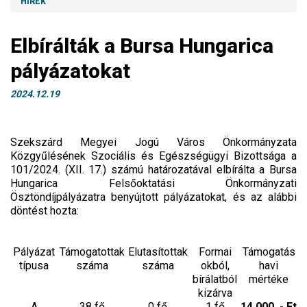
HÍREK
Elbírálták a Bursa Hungarica
pályázatokat
2024.12.19
Szekszárd Megyei Jogú Város Önkormányzata
Közgyűlésének Szociális és Egészségügyi Bizottsága a
101/2024. (XII. 17.) számú határozatával elbírálta a Bursa
Hungarica Felsőoktatási Önkormányzati
Ösztöndíjpályázatra benyújtott pályázatokat, és az alábbi
döntést hozta:
Pályázat
Támogatottak
Elutasítottak
Formai
Támogatás
típusa
száma
száma
okból,
havi
bírálatból
mértéke
kizárva
A
38 fő
0 fő
1 fő
14.000, - Ft