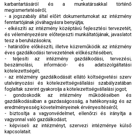
karbantartásáról és a munkatársakkal történő
megismertetéséről;
- a jogszabály által előírt dokumentumokat az intézmény
fenntartójának jóváhagyásra benyújtja;
- elkészíti az intézmény középtávú fejlesztési tervezetét,
és véleményezésre előterjeszti munkáltatójának, javaslatot
tesz a beruházásokra;
- határidőre előkészíti, illetve közreműködik az intézmény
éves gazdálkodási tervezetének előkészítésében;
- teljesíti az intézmény gazdálkodási, tervezési,
beszámolási, információ- és adatszolgáltatási
kötelezettségét;
- az intézmény gazdálkodását ellátó költségvetési szerv
utalványozási és kötelezettségvállalási szabályzatában
foglaltak szerint gyakorolja a kötelezettségvállalási jogot;
- gondoskodik az intézmény működésében és
gazdálkodásában a gazdaságosság, a hatékonyság és az
eredményesség követelményeinek érvényesítéséről;
- biztosítja a vagyonvédelmet, ellenőrzi és irányítja a
vagyonnal való gazdálkodást;
- képviseli az intézményt, szervezi intézménye külső
kapcsolatait.