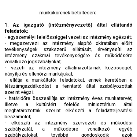
munkakörének betöltésére.
1. Az igazgató (intézményvezető) által ellátandó
feladatok:
- egyszemélyi felelősséggel vezeti az intézmény egészét;
- megszervezi az intézmény alapító okiratában előírt
tevékenységek szakszerű ellátását, érvényesíti az
intézmény szakmai tevékenységére és működésére
vonatkozó jogszabályokat;
- vezeti az intézmény alkalmazottainak közösségét,
irányítja és ellenőrzi munkájukat;
- ellátja a munkáltatói feladatokat, ennek keretében a
létszámgazdálkodást a fenntartó által szabályozottak
szerint végzi;
- határidőre összeállítja az intézmény éves munkatervét,
illetve a kultúráért felelős minisztérium által
meghatározottak szerint elkészíti a feladatteljesítési
beszámolót;
- elkészíti az intézmény szervezeti és működési
szabályzatát, a működésre vonatkozó egyéb
szabályzatokat, továbbá gondoskodik azok