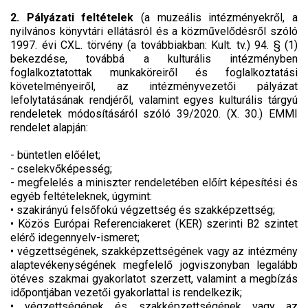
2. Pályázati feltételek
(a muzeális intézményekről, a
nyilvános könyvtári ellátásról és a közművelődésről szóló
1997. évi CXL. törvény (a továbbiakban: Kult. tv.) 94. § (1)
bekezdése, továbbá a kulturális intézményben
foglalkoztatottak munkaköreiről és foglalkoztatási
követelményeiről, az intézményvezetői pályázat
lefolytatásának rendjéről, valamint egyes kulturális tárgyú
rendeletek módosításáról szóló 39/2020. (X. 30.) EMMI
rendelet alapján:
- büntetlen előélet;
- cselekvőképesség;
- megfelelés a miniszter rendeletében előírt képesítési és
egyéb feltételeknek, úgymint:
• szakirányú felsőfokú végzettség és szakképzettség;
• Közös Európai Referenciakeret (KER) szerinti B2 szintet
elérő idegennyelv-ismeret;
• végzettségének, szakképzettségének vagy az intézmény
alaptevékenységének megfelelő jogviszonyban legalább
ötéves szakmai gyakorlatot szerzett, valamint a megbízás
időpontjában vezetői gyakorlattal is rendelkezik;
• végzettségének és szakképzettségének vagy az