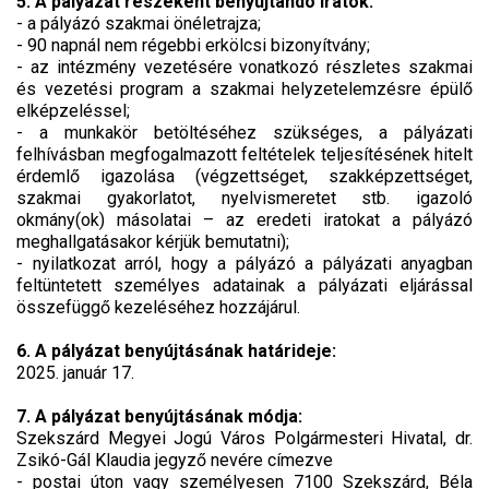
5. A pályázat részeként benyújtandó iratok:
- a pályázó szakmai önéletrajza;
- 90 napnál nem régebbi erkölcsi bizonyítvány;
- az intézmény vezetésére vonatkozó részletes szakmai
és vezetési program a szakmai helyzetelemzésre épülő
elképzeléssel;
- a munkakör betöltéséhez szükséges, a pályázati
felhívásban megfogalmazott feltételek teljesítésének hitelt
érdemlő igazolása (végzettséget, szakképzettséget,
szakmai gyakorlatot, nyelvismeretet stb. igazoló
okmány(ok) másolatai – az eredeti iratokat a pályázó
meghallgatásakor kérjük bemutatni);
- nyilatkozat arról, hogy a pályázó a pályázati anyagban
feltüntetett személyes adatainak a pályázati eljárással
összefüggő kezeléséhez hozzájárul.
6. A pályázat benyújtásának határideje:
2025. január 17.
7. A pályázat benyújtásának módja:
Szekszárd Megyei Jogú Város Polgármesteri Hivatal, dr.
Zsikó-Gál Klaudia jegyző nevére címezve
- postai úton vagy személyesen 7100 Szekszárd, Béla