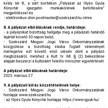
király tér 8., a zárt borítékon „Pályázat az Illyés Gyula
Könyvtár igazgatói munkakörének betöltésére”
megjelöléssel és
- elektronikus úton postmaster@szekszard.hu címre.
8. A pályázat elbírálásának rendje, határideje:
- a pályázókat bizottság hallgatja meg a pályázati határidő
lejártát követő 30 napon belül;
- Szekszárd Megyei Jogú Város Önkormányzatának
közgyűlése a bizottság írásba foglalt véleményét
mérlegelve ezt követő első ülésén dönt a pályázó
megbízásáról, melyhez a Kult. tv. 68. § (2) bekezdése
alapján beszerzi a kultúráért felelős miniszter egyetértését.
A pályázat elbírálásának határideje:
2025. március 27.
9. A pályázati kiírás közzétételének helye:
- Szekszárd Megyei Jogú Város Önkormányzatának
honlapja: www.szekszard.hu
- az Illyés Gyula Könyvtár honlapja: https://www.igyuk.hu/