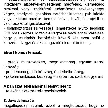
intézmény alaptevékenységének megfelelő, kiemelkedő
szakmai vagy szakirányú tudományos tevékenységet
végez, amelynek igazolása történhet kutatási, publikációs
vagy oktatási munkák bemutatásával, továbbá projektben
való részvétel igazolásával;
• államháztartási és vezetési ismereteket nyújtó, legalább
120 órás képzés igazolt elvégzése vagy annak vállalása,
hogy a munkakör betöltését követő két éven belül a
képzést elvégzi és az azt igazoló okiratot bemutatja.
Elvárt kompetenciák:
- precíz munkavégzés, megbízhatóság, együttműködő-
készség;
- problémamegoldó-készség és terhelhetőség;
- jó kommunikációs készség – írásban és szóban egyaránt.
A pályázat elbírálásánál előnyt jelent:
- releváns szakmai referencialevelek.
3. Javadalmazás:
megállapodás szerint, azzal a megkötéssel, hogy az