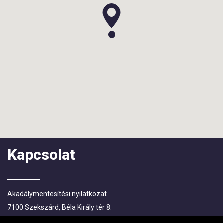
Kapcsolat
Akadálymentesítési nyilatkozat
7100 Szekszárd, Béla Király tér 8.
Levelezési címe: 7101 Szekszárd, Pf.:83.