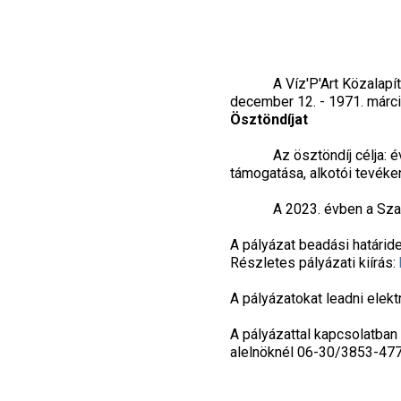
A Víz'P'Art Közalapítván
december 12. - 1971. márciu
Ösztöndíjat
Az ösztöndíj célja: évent
támogatása, alkotói tevéke
A 2023. évben a Szabó 
A pályázat beadási határide
Részletes pályázati kiírás:
A pályázatokat leadni elekt
A pályázattal kapcsolatban 
alelnöknél 06-30/3853-477 