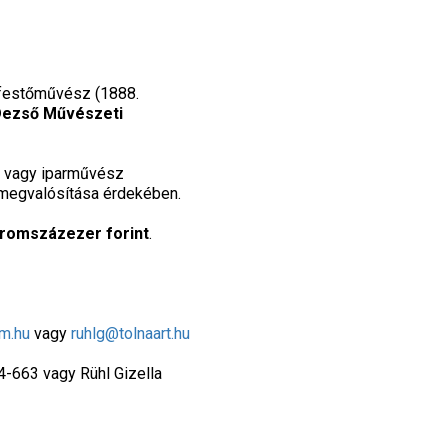
festőművész (1888.
Dezső Művészeti
- vagy iparművész
 megvalósítása érdekében.
háromszázezer forint
.
m.hu
vagy
ruhlg@tolnaart.hu
64-663 vagy Rühl Gizella