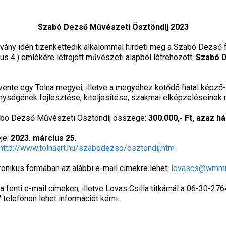
Szabó Dezső Művészeti Ösztöndíj 2023
y idén tizenkettedik alkalommal hirdeti meg a Szabó Dezső 
s 4.) emlékére létrejött művészeti alapból létrehozott:
Szabó 
e egy Tolna megyei, illetve a megyéhez kötődő fiatal képző
nységének fejlesztése, kiteljesítése, szakmai elképzeléseinek
Dezső Művészeti Ösztöndíj összege:
300.000,- Ft, azaz 
je:
2023. március 25
.
http://www.tolnaart.hu/szabodezso/osztondij.htm
ronikus formában az alábbi e-mail címekre lehet:
lovascs@wmm
a fenti e-mail címeken, illetve Lovas Csilla titkárnál a 06-30-27
telefonon lehet információt kérni.