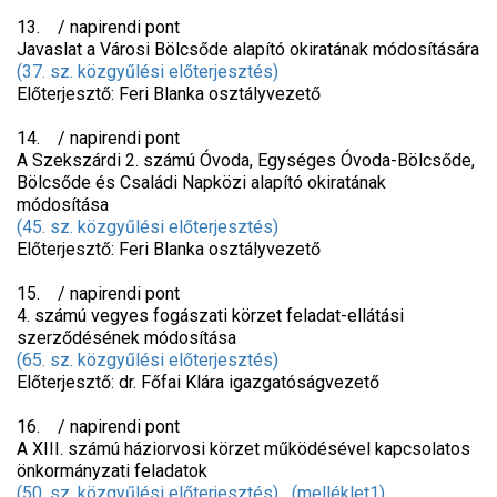
13. / napirendi pont
Javaslat a Városi Bölcsőde alapító okiratának módosítására
(37. sz. közgyűlési előterjesztés)
Előterjesztő: Feri Blanka osztályvezető
14. / napirendi pont
A Szekszárdi 2. számú Óvoda, Egységes Óvoda-Bölcsőde,
Bölcsőde és Családi Napközi alapító okiratának
módosítása
(45. sz. közgyűlési előterjesztés)
Előterjesztő: Feri Blanka osztályvezető
15. / napirendi pont
4. számú vegyes fogászati körzet feladat-ellátási
szerződésének módosítása
(65. sz. közgyűlési előterjesztés)
Előterjesztő: dr. Főfai Klára igazgatóságvezető
16. / napirendi pont
A XIII. számú háziorvosi körzet működésével kapcsolatos
önkormányzati feladatok
(50. sz. közgyűlési előterjesztés)
(melléklet1)