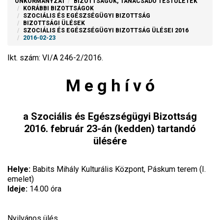
ÖNKORMÁNYZAT
BIZOTTSÁGOK, TANÁCSADÓ TESTÜLETEK
KORÁBBI BIZOTTSÁGOK
SZOCIÁLIS ÉS EGÉSZSÉGÜGYI BIZOTTSÁG
BIZOTTSÁGI ÜLÉSEK
SZOCIÁLIS ÉS EGÉSZSÉGÜGYI BIZOTTSÁG ÜLÉSEI 2016
2016-02-23
Ikt. szám: VI/A 246-2/2016.
M e g h í v ó
a Szociális és Egészségügyi Bizottság
2016. február 23-án (kedden) tartandó
ülésére
Helye:
Babits Mihály Kulturális Központ, Páskum terem (I.
emelet)
Ideje:
14.00 óra
Nyilvános ülés