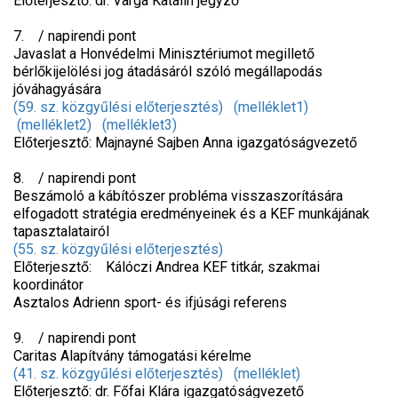
Előterjesztő: dr. Varga Katalin jegyző
7. / napirendi pont
Javaslat a Honvédelmi Minisztériumot megillető
bérlőkijelölési jog átadásáról szóló megállapodás
jóváhagyására
(59. sz. közgyűlési előterjesztés)
(melléklet1)
(melléklet2)
(melléklet3)
Előterjesztő: Majnayné Sajben Anna igazgatóságvezető
8. / napirendi pont
Beszámoló a kábítószer probléma visszaszorítására
elfogadott stratégia eredményeinek és a KEF munkájának
tapasztalatairól
(55. sz. közgyűlési előterjesztés)
Előterjesztő: Kálóczi Andrea KEF titkár, szakmai
koordinátor
Asztalos Adrienn sport- és ifjúsági referens
9. / napirendi pont
Caritas Alapítvány támogatási kérelme
(41. sz. közgyűlési előterjesztés)
(melléklet)
Előterjesztő: dr. Főfai Klára igazgatóságvezető