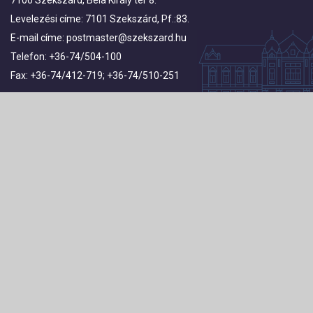
7100 Szekszárd, Béla Király tér 8.
Levelezési címe: 7101 Szekszárd, Pf.:83.
E-mail címe:
postmaster@szekszard.hu
Telefon: +36-74/504-100
Fax: +36-74/412-719; +36-74/510-251