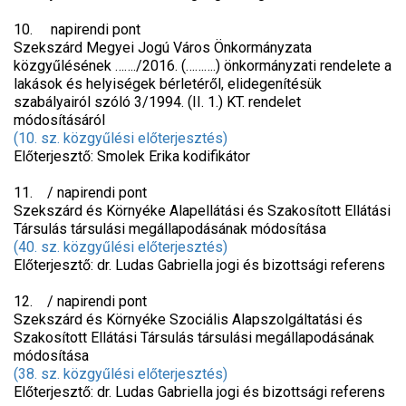
10. napirendi pont
Szekszárd Megyei Jogú Város Önkormányzata
közgyűlésének ……./2016. (……….) önkormányzati rendelete a
lakások és helyiségek bérletéről, elidegenítésük
szabályairól szóló 3/1994. (II. 1.) KT. rendelet
módosításáról
(10. sz. közgyűlési előterjesztés)
Előterjesztő: Smolek Erika kodifikátor
11. / napirendi pont
Szekszárd és Környéke Alapellátási és Szakosított Ellátási
Társulás társulási megállapodásának módosítása
(40. sz. közgyűlési előterjesztés)
Előterjesztő: dr. Ludas Gabriella jogi és bizottsági referens
12. / napirendi pont
Szekszárd és Környéke Szociális Alapszolgáltatási és
Szakosított Ellátási Társulás társulási megállapodásának
módosítása
(38. sz. közgyűlési előterjesztés)
Előterjesztő: dr. Ludas Gabriella jogi és bizottsági referens