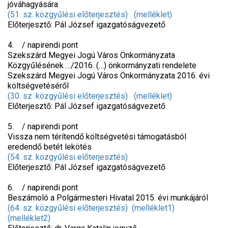
jóváhagyására
(51. sz. közgyűlési előterjesztés)
(melléklet)
Előterjesztő: Pál József igazgatóságvezető
4. / napirendi pont
Szekszárd Megyei Jogú Város Önkormányzata
Közgyűlésének …/2016. (…) önkormányzati rendelete
Szekszárd Megyei Jogú Város Önkormányzata 2016. évi
költségvetéséről
(30. sz. közgyűlési előterjesztés)
(melléklet)
Előterjesztő: Pál József igazgatóságvezető
5. / napirendi pont
Vissza nem térítendő költségvetési támogatásból
eredendő betét lekötés
(54. sz. közgyűlési előterjesztés)
Előterjesztő: Pál József igazgatóságvezető
6. / napirendi pont
Beszámoló a Polgármesteri Hivatal 2015. évi munkájáról
(64. sz. közgyűlési előterjesztés)
(melléklet1)
(melléklet2)