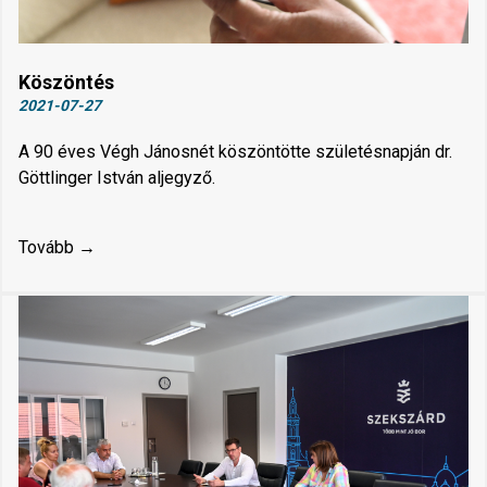
Köszöntés
2021-07-27
A 90 éves Végh Jánosnét köszöntötte születésnapján dr.
Göttlinger István aljegyző.
Tovább →