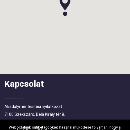
Kapcsolat
Akadálymentesítési nyilatkozat
7100 Szekszárd, Béla Király tér 8.
Levelezési címe: 7101 Szekszárd, Pf.:83.
Weboldalunk sütiket (cookie) használ működése folyamán, hogy a