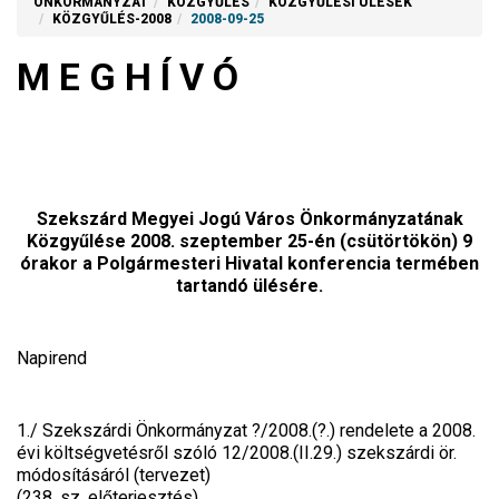
ÖNKORMÁNYZAT
KÖZGYŰLÉS
KÖZGYŰLÉSI ÜLÉSEK
KÖZGYŰLÉS-2008
2008-09-25
M E G H Í V Ó
Szekszárd Megyei Jogú Város Önkormányzatának
Közgyűlése
2008. szeptember 25-én (csütörtökön) 9
órakor a Polgármesteri Hivatal konferencia termében
tartandó ülésére.
Napirend
1./ Szekszárdi Önkormányzat ?/2008.(?.) rendelete a 2008.
évi költségvetésről szóló 12/2008.(II.29.) szekszárdi ör.
módosításáról (tervezet)
(238. sz. előterjesztés)