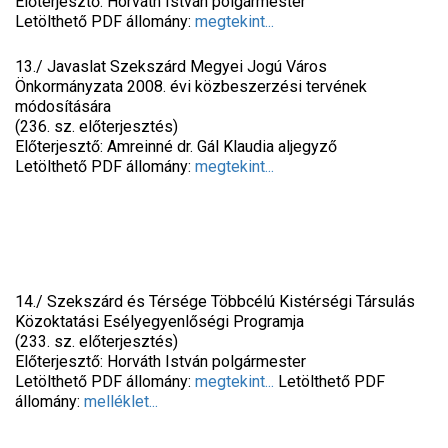
Előterjesztő: Horváth István polgármester
Letölthető PDF állomány:
megtekint...
13./ Javaslat Szekszárd Megyei Jogú Város
Önkormányzata 2008. évi közbeszerzési tervének
módosítására
(236. sz. előterjesztés)
Előterjesztő: Amreinné dr. Gál Klaudia aljegyző
Letölthető PDF állomány:
megtekint...
14./ Szekszárd és Térsége Többcélú Kistérségi Társulás
Közoktatási Esélyegyenlőségi Programja
(233. sz. előterjesztés)
Előterjesztő: Horváth István polgármester
Letölthető PDF állomány:
megtekint...
Letölthető PDF
állomány:
melléklet...