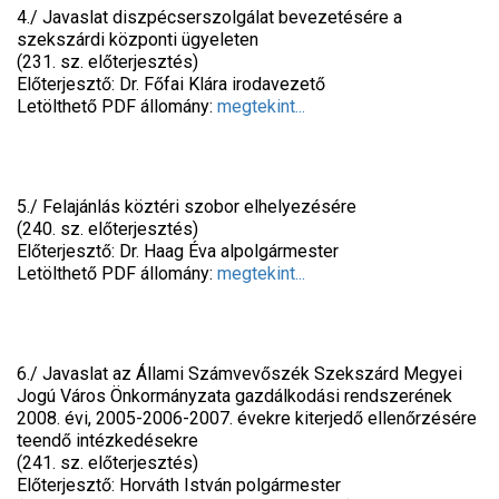
4./ Javaslat diszpécserszolgálat bevezetésére a
szekszárdi központi ügyeleten
(231. sz. előterjesztés)
Előterjesztő: Dr. Főfai Klára irodavezető
Letölthető PDF állomány:
megtekint...
5./ Felajánlás köztéri szobor elhelyezésére
(240. sz. előterjesztés)
Előterjesztő: Dr. Haag Éva alpolgármester
Letölthető PDF állomány:
megtekint...
6./ Javaslat az Állami Számvevőszék Szekszárd Megyei
Jogú Város Önkormányzata gazdálkodási rendszerének
2008. évi, 2005-2006-2007. évekre kiterjedő ellenőrzésére
teendő intézkedésekre
(241. sz. előterjesztés)
Előterjesztő: Horváth István polgármester