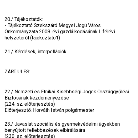
20./ Tájékoztatók:
- Tájékoztató Szekszárd Megyei Jogú Város
Önkormányzata 2008. évi gazdálkodásának I. félévi
helyzetéről (tajekoztato1)
21./ Kérdések, interpellációk
ZÁRT ÜLÉS:
22./ Nemzeti és Etnikai Kisebbségi Jogok Országgyűlési
Biztosának kezdeményezése
(224. sz. előterjesztés)
Előterjesztő: Horváth István polgármester
23./ Javaslat szociális és gyermekvédelmi ügyekben
benyújtott fellebbezések elbírálására
(230. sz. előterjesztés)