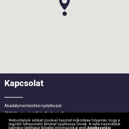
Kapcsolat
Akadálymentesítési nyilatkozat
7100 Szekszárd, Béla Király tér 8.
Weboldalunk sütiket (cookie) használ működése folyamán, hogy a
Levelezési címe: 7101 Szekszárd, Pf.:83.
legjobb felhasználói élményt nyújthassa Önnek. A sütik használatát
bármikor letilthatja! Bővebb információkat erről
Adatkezelési