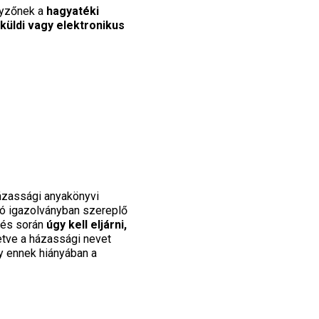
egyzőnek a
hagyatéki
üldi vagy elektronikus
ázassági anyakönyvi
tó igazolványban szereplő
yzés során
úgy kell eljárni,
letve a házassági nevet
y ennek hiányában a