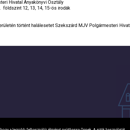
ri Hivatal Anyakönyvi Osztály
. földszint 12, 13, 14, 15-ös irodák
erületén történt halálesetet Szekszárd MJV Polgármesteri Hiva
ogy a legjobb felhasználói élményt nyújthassa Önnek. A sütik használatát