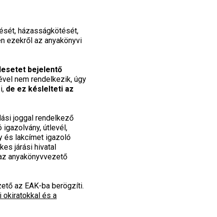
tését, házasságkötését,
en ezekről az anyakönyvi
esetet bejelentő
vel nem rendelkezik, úgy
i,
de ez késlelteti az
ási joggal rendelkező
igazolvány, útlevél,
y és lakcímet igazoló
kes járási hivatal
 az anyakönyvvezető
zető az EAK-ba berögzíti.
 okiratokkal és a