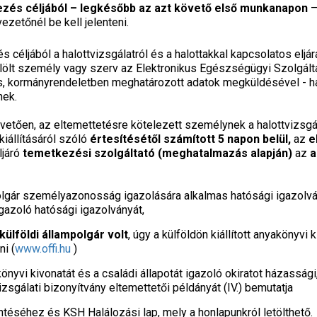
ezés céljából – legkésőbb az azt követő első munkanapon
–
zetőnél be kell jelenteni.
 céljából a halottvizsgálatról és a halottakkal kapcsolatos eljár
lt személy vagy szerv az Elektronikus Egészségügyi Szolgáltatá
 kormányrendeletben meghatározott adatok megküldésével - hal
nek.
övetően, az eltemettetésre kötelezett személynek a halottvizsgá
kiállításáról szóló
értesítésétől számított 5 napon belül,
az
e
ljáró
temetkezési szolgáltató (meghatalmazás alapján)
az
a
olgár személyazonosság igazolására alkalmas hatósági igazolvá
gazoló hatósági igazolványát,
külföldi állampolgár volt
, úgy a külföldön kiállított anyakönyvi
ni (
www.offi.hu
)
önyvi kivonatát és a családi állapotát igazoló okiratot házassági, h
vizsgálati bizonyítvány eltemettetői példányát (IV.) bemutatja
ntéséhez és KSH Halálozási lap, mely a honlapunkról letölthető.