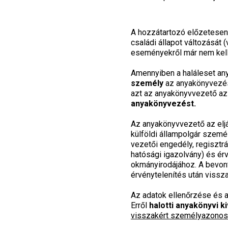
A hozzátartozó előzetesen 
családi állapot változását
eseményekről már nem kell 
Amennyiben a haláleset a
személy
az anyakönyvezés
azt az anyakönyvvezető az 
anyakönyvezést.
Az anyakönyvvezető az eljá
külföldi állampolgár szemé
vezetői engedély, regisztrá
hatósági igazolvány) és érvé
okmányirodájához. A bevon
érvénytelenítés után vissza
Az adatok ellenőrzése és a
Erről
halotti anyakönyvi kiv
visszakért személyazonosít