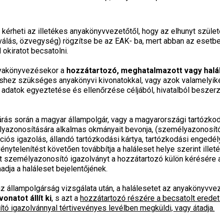
kérheti az illetékes anyakönyvvezetőtől, hogy az elhunyt szüle
 (válás, özvegység) rögzítse be az EAK- ba, mert abban az esetb
okiratot becsatolni.
nyakönyvezésekor a
hozzátartozó, meghatalmazott vagy halál
hez szükséges anyakönyvi kivonatokkal, vagy azok valamelyiké
adatok egyeztetése és ellenőrzése céljából, hivatalból beszerz
rás során a magyar állampolgár, vagy a magyarországi tartózkod
lyazonosítására alkalmas okmányait bevonja, (személyazonosító 
ciós igazolás, állandó tartózkodási kártya, tartózkodási engedél
nytelenítést követően továbbítja a haláleset helye szerint illeté
t személyazonosító igazolványt a hozzátartozó külön kérésére
adja a haláleset bejelentőjének.
z állampolgárság vizsgálata után, a halálesetet az anyakönyvve
onatot állít ki
, s azt a
hozzátartozó részére a becsatolt eredeti
ó igazolvánnyal tértivevényes levélben megküldi, vagy átadja.