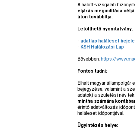
A halott-vizsgálati bizonyít
eljárás megindítása cél
úton továbbítja.
Letölthető nyomtatvány:
-
adatlap haláleset beje
-
KSH Halálozási Lap
Bővebben:
https://www.mag
Fontos tudni:
Elhalt magyar állampolgár 
bejegyzése, valamint a sze
adatok) a születési név te
mintha számára korábban
érintő adatváltozás időpon
haláleset időpontjával.
Ügyintézés helye: