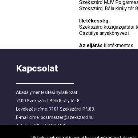
Szekszárd MJV Polgármeste
Szekszárd, Béla király tér 8
Illetékesség:
Szekszárd közigazgatási t
Osztálya anyakönyvezi
Az eljárás
illetékmentes.
Kapcsolat
Akadálymentesítési nyilatkozat
7100 Szekszárd, Béla Király tér 8.
Levelezési címe: 7101 Szekszárd, Pf.:83.
E-mail címe:
postmaster@szekszard.hu
Telefon: +36-74/504-100
Fax: +36-74/412-719; +36-74/510-251
Weboldalunk sütiket (cookie) használ működése folyamán, h