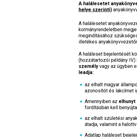
A halálesetet anyakönyv
helye szerinti)
anyakönyvve
A halálesetet anyakönyvezés
kormányrendeletben megjelö
megindításához szükséges,
illetékes anyakönyvvezető
A haláleset bejelentését k
(hozzátartozói példány IV.) 
személy
vagy az ügyben e
leadja:
az elhalt magyar államp
azonosítót és lakcímet i
Amennyiben az
elhunyt 
fordításban kell benyújta
az elhalt születési anyak
átadja, valamint a halott
Adatlap haláleset bejele