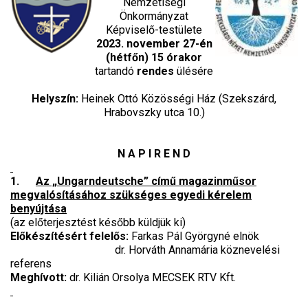
Nemzetiségi
Önkormányzat
Képviselő-testülete
2023. november 27-én
(hétfőn) 15 órakor
tartandó
rendes
ülésére
Helyszín:
Heinek Ottó Közösségi Ház (Szekszárd,
Hrabovszky utca 10.)
N A P I R E N D
1.
Az „Ungarndeutsche” című magazinműsor
megvalósításához szükséges egyedi kérelem
benyújtása
(az előterjesztést később küldjük ki)
Előkészítésért felelős:
Farkas Pál Györgyné elnök
dr. Horváth Annamária köznevelési
referens
Meghívott:
dr. Kilián Orsolya MECSEK RTV Kft.