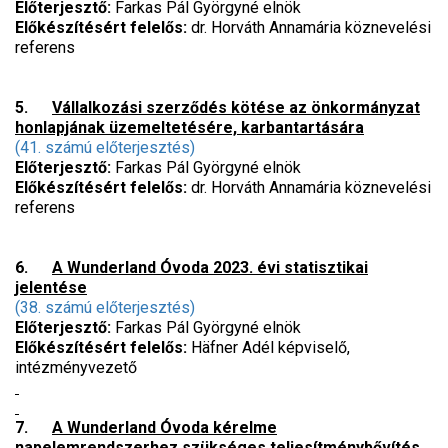
Előterjesztő:
Farkas Pál Györgyné elnök
Előkészítésért felelős:
dr. Horváth Annamária köznevelési
referens
5.
Vállalkozási szerződés kötése az önkormányzat
honlapjának üzemeltetésére, karbantartására
(41. számú előterjesztés)
Előterjesztő:
Farkas Pál Györgyné elnök
Előkészítésért felelős:
dr. Horváth Annamária köznevelési
referens
6.
A Wunderland Óvoda 2023. évi statisztikai
jelentése
(38. számú előterjesztés)
Előterjesztő:
Farkas Pál Györgyné elnök
Előkészítésért felelős:
Häfner Adél képviselő,
intézményvezető
7.
A Wunderland Óvoda kérelme
napelemrendszerhez szükséges teljesítménybővítés