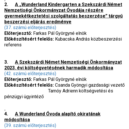
2.
A „Wunderland Kindergarten a Szekszárdi Német
Nemzetiségi Önkormányzat Óvodája részére
gyermekétkeztetési szolgáltatás beszerzése” tárgyú
beszerzési eljárás eredménye
(37. számú előterjesztés)
Előterjesztő:
Farkas Pál Györgyné elnök
Előkészítésért felelős:
Kubacska András közbeszerzési
referens
3.
A Szekszárdi Német Nemzetiségi Önkormányzat
2023. évi költségvetésének harmadik módosítása
(42. számú előterjesztés)
Előterjesztő:
Farkas Pál Györgyné elnök
Előkészítésért felelős:
Csanda Gyöngyi gazdasági vezető
Tarnóy Adrienn költségvetési és
pénzügyi ügyintéző
4.
A Wunderland Óvoda alapító okiratának
módosítása
(39. számú előterjesztés)