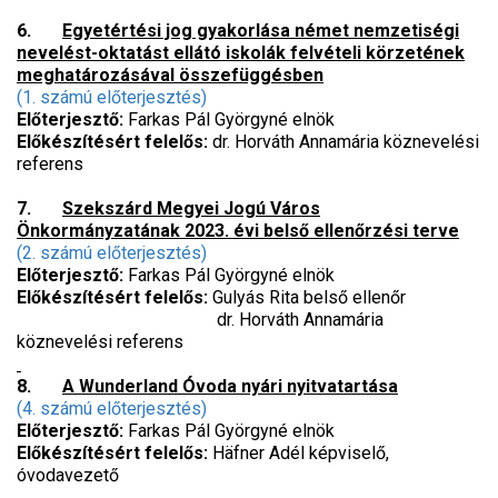
6.
Egyetértési jog gyakorlása német nemzetiségi
nevelést-oktatást ellátó iskolák felvételi körzetének
meghatározásával összefüggésben
(1. számú előterjesztés)
Előterjesztő:
Farkas Pál Györgyné elnök
Előkészítésért felelős:
dr. Horváth Annamária köznevelési
referens
7.
Szekszárd Megyei Jogú Város
Önkormányzatának 2023. évi belső ellenőrzési terve
(2. számú előterjesztés)
Előterjesztő:
Farkas Pál Györgyné elnök
Előkészítésért felelős:
Gulyás Rita belső ellenőr
dr. Horváth Annamária
köznevelési referens
8.
A Wunderland Óvoda nyári nyitvatartása
(4. számú előterjesztés)
Előterjesztő:
Farkas Pál Györgyné elnök
Előkészítésért felelős:
Häfner Adél képviselő,
óvodavezető