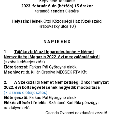
Képviselő-testülete
2023. február 6-án (hétfőn) 15 órakor
tartandó
rendes
ülésére
Helyszín:
Heinek Ottó Közösségi Ház (Szekszárd,
Hrabovszky utca 10.)
N A P I R E N D
1.
Tájékoztató az Ungarndeutsche – Német
Nemzetiségi Magazin 2022. évi megvalósulásáról
(szóbeli előterjesztés)
Előterjesztő:
Farkas Pál Györgyné elnök
Meghívott:
dr. Kilián Orsolya MECSEK RTV Kft.
2.
A Szekszárdi Német Nemzetiségi Önkormányzat
2022. évi költségvetésének negyedik módosítása
(7. számú előterjesztés)
Előterjesztő:
Farkas Pál Györgyné elnök
Előkészítésért felelős:
Szántóné Karl Rita pénzügyi
osztályvezető
Csanda Gyöngyi gazdasági vezető