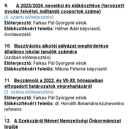
9.
A 2023/2024. nevelési év előkészítése (tervezett
óvodai felvétel, indítandó csoportok száma)
(6. számú előterjesztés)
Előterjesztő:
Farkas Pál Györgyné elnök
Előkészítésért felelős:
Häfner Adél képviselő,
óvodavezető
10.
Illusztrációs alkotói pályázat meghirdetése
általános iskolai tanulók számára
(szóbeli előterjesztés)
Előterjesztő:
Farkas Pál Györgyné elnök
Előkészítésért felelős:
Mikola Péterné képviselő
11.
Beszámoló a 2022. év VII-XII. hónapjaiban
elfogadott határozatok végrehajtásáról
(3. számú előterjesztés)
Előterjesztő:
Farkas Pál Györgyné elnök
Előkészítésért felelős:
dr. Horváth Annamária köznevelési
referens
12.
A Szekszárdi Német Nemzetiségi Önkormányzat
logója