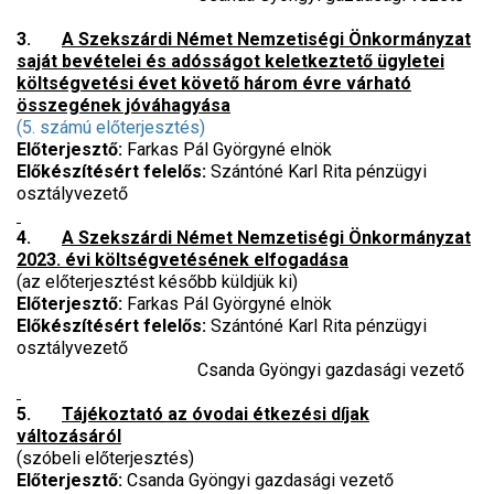
3.
A Szekszárdi Német Nemzetiségi Önkormányzat
saját bevételei és adósságot keletkeztető ügyletei
költségvetési évet követő három évre várható
összegének jóváhagyása
(5. számú előterjesztés)
Előterjesztő:
Farkas Pál Györgyné elnök
Előkészítésért felelős:
Szántóné Karl Rita pénzügyi
osztályvezető
4.
A Szekszárdi Német Nemzetiségi Önkormányzat
2023. évi költségvetésének elfogadása
(az előterjesztést később küldjük ki)
Előterjesztő:
Farkas Pál Györgyné elnök
Előkészítésért felelős:
Szántóné Karl Rita pénzügyi
osztályvezető
Csanda Gyöngyi gazdasági vezető
5.
Tájékoztató az óvodai étkezési díjak
változásáról
(szóbeli előterjesztés)
Előterjesztő:
Csanda Gyöngyi gazdasági vezető