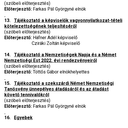
(szóbeli előterjesztés)
Előterjesztő:
Farkas Pál Györgyné elnök
13.
Tájékoztató a képviselők vagyonnyilatkozat-tételi
kötelezettségének teljesítéséről
(szóbeli előterjesztés)
Előterjesztő:
Häfner Adél képviselő
Cziráki Zoltán képviselő
14.
Tájékoztató a Nemzetiségek Napja és a Német
Nemzetiségi Est 2022. évi rendezvényeiről
(szóbeli előterjesztés)
Előterjesztő:
Töttős Gábor elnökhelyettes
15.
Tájékoztató a szekszárdi Német Nemzetiségi
Tanösvény ünnepélyes átadásáról és az átadást
követő tennivalókról
(szóbeli előterjesztés)
Előterjesztő:
Farkas Pál Györgyné elnök
16.
Egyebek