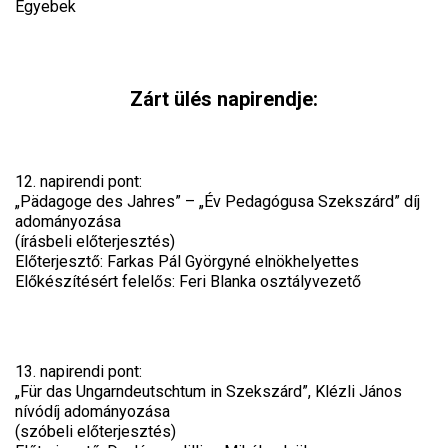
Egyebek
Zárt ülés napirendje:
12. napirendi pont:
„Pädagoge des Jahres” – „Év Pedagógusa Szekszárd” díj
adományozása
(írásbeli előterjesztés)
Előterjesztő: Farkas Pál Györgyné elnökhelyettes
Előkészítésért felelős: Feri Blanka osztályvezető
13. napirendi pont:
„Für das Ungarndeutschtum in Szekszárd”, Klézli János
nívódíj adományozása
(szóbeli előterjesztés)