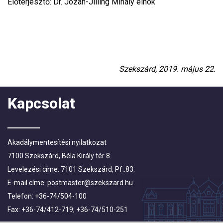
Előterjesztő: Dr. Józan-Jilling Mihály elnök
Szekszárd, 2019. május 22.
Kapcsolat
Akadálymentesítési nyilatkozat
7100 Szekszárd, Béla Király tér 8.
Levelezési címe: 7101 Szekszárd, Pf.:83.
E-mail címe:
postmaster@szekszard.hu
Telefon: +36-74/504-100
Fax: +36-74/412-719; +36-74/510-251