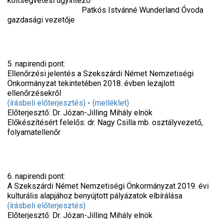
költségvetési ügyintéző
Patkós Istvánné Wunderland Óvoda
gazdasági vezetője
5. napirendi pont:
Ellenőrzési jelentés a Szekszárdi Német Nemzetiségi
Önkormányzat tekintetében 2018. évben lezajlott
ellenőrzésekről
(írásbeli előterjesztés)
-
(melléklet)
Előterjesztő: Dr. Józan-Jilling Mihály elnök
Előkészítésért felelős: dr. Nagy Csilla mb. osztályvezető,
folyamatellenőr
6. napirendi pont:
A Szekszárdi Német Nemzetiségi Önkormányzat 2019. évi
kulturális alapjához benyújtott pályázatok elbírálása
(írásbeli előterjesztés)
Előterjesztő: Dr. Józan-Jilling Mihály elnök