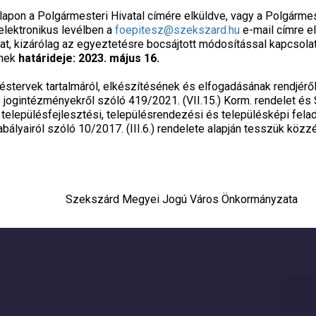
lapon a Polgármesteri Hivatal címére elküldve, vagy a Polgármes
 elektronikus levélben a
foepitesz@szekszard.hu
e-mail címre el
kat, kizárólag az egyeztetésre bocsájtott módosítással kapcsola
ének
határideje: 2023. május 16.
léstervek tartalmáról, elkészítésének és elfogadásának rendjérő
 jogintézményekről szóló 419/2021. (VII.15.) Korm. rendelet 
elepülésfejlesztési, településrendezési és településképi fela
ályairól szóló 10/2017. (III.6.) rendelete alapján tesszük közzé
gyei Jogú Város Önkormányzata