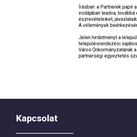
Írásban:
a Partnerek papír a
irodájában leadva, továbbá
észrevételeiket, javaslatai
A vélemények beérkezés
Jelen hirdetményt a telepü
településrendezési sajátos
Város Önkormányzatának a t
partnerségi egyeztetés szab
Szekszárd Me
Kapcsolat