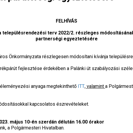
FELHÍVÁS
a településrendezési terv 2022/2. részleges módosításána
partnerségi egyeztetésére
os Önkormányzata részlegesen módosítani kívánja településren
erékpárút fejlesztése érdekében a Palánki út szabályozási sz
 véleményezési anyaga megtekinthető
ITT
, valamint
a Polgármeste
ódosításokkal kapcsolatos észrevételeket.
023. május 10-én szerdán délután 16.00 órakor
tunk, a Polgármesteri Hivatalban.