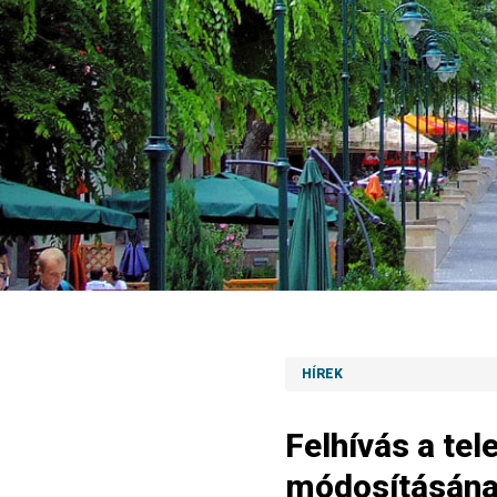
HÍREK
Felhívás a te
módosításána