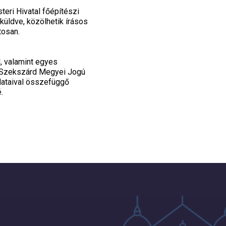
teri Hivatal főépítészi
küldve, közölhetik írásos
tosan.
l, valamint egyes
és Szekszárd Megyei Jogú
dataival összefüggő
.