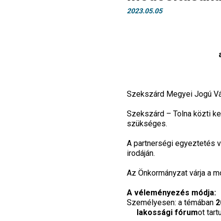
2023.05.05
Szekszárd Megyei Jogú Vár
Szekszárd – Tolna közti k
szükséges.
A partnerségi egyeztetés
irodáján.
Az Önkormányzat várja a m
A véleményezés módja:
Személyesen
: a témában
2
lakossági fórum
ot tar