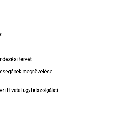
k
dezési tervét:
élességének megnövelése
ri Hivatal ügyfélszolgálati