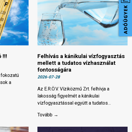
!!!
Felhívás a kánikulai vízfogyasztás
mellett a tudatos vízhasználat
fontosságára
. fokozatú
2026-07-28
csok a
Az E.R.Ö.V. Víziközmű Zrt. felhívja a
lakosság figyelmét a kánikulai
vízfogyasztással együtt a tudatos…
Tovább →