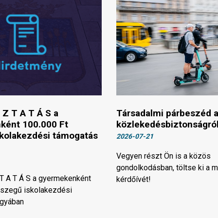
 Z T A T Á S a
Társadalmi párbeszéd 
ként 100.000 Ft
közlekedésbiztonságró
kolakezdési támogatás
2026-07-21
Vegyen részt Ön is a közös
gondolkodásban, töltse ki a m
 T A T Á S a gyermekenként
kérdőívét!
sszegű iskolakezdési
rgyában