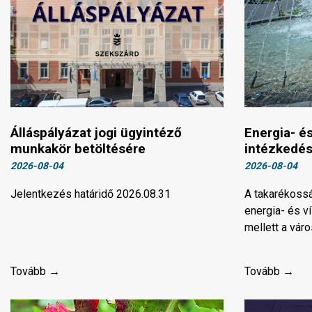
Álláspályázat jogi ügyintéző
Energia- é
munkakör betöltésére
intézkedé
2026-08-04
2026-08-04
Jelentkezés határidő 2026.08.31
A takarékossá
energia- és v
mellett a vár
Tovább →
Tovább →