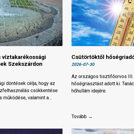
s víztakarékossági
Csütörtöktől hőségriadó 
sek Szekszárdon
2026-07-30
Az országos tisztifőorvos III
gi döntések célja, hogy az
hőségriasztást adott ki. Taná
ízfelhasználás csökkentése
hőhullám idejére.
os működése, valamint a…
Tovább →