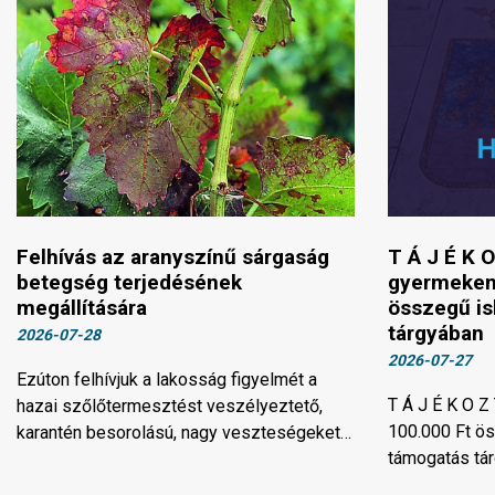
Felhívás az aranyszínű sárgaság
T Á J É K O
betegség terjedésének
gyermeken
megállítására
összegű is
tárgyában
2026-07-28
2026-07-27
Ezúton felhívjuk a lakosság figyelmét a
T Á J É K O Z
hazai szőlőtermesztést veszélyeztető,
100.000 Ft ö
karantén besorolású, nagy veszteségeket…
támogatás tá