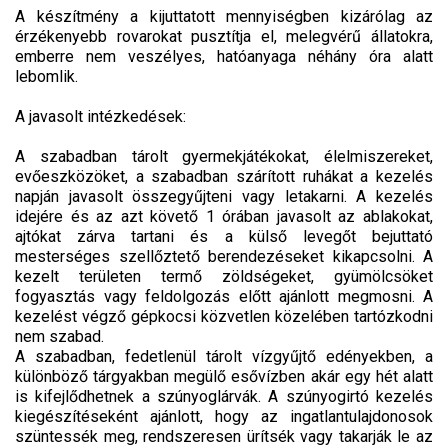
A készítmény a kijuttatott mennyiségben kizárólag az
érzékenyebb rovarokat pusztítja el, melegvérű állatokra,
emberre nem veszélyes, hatóanyaga néhány óra alatt
lebomlik.
A javasolt intézkedések:
A szabadban tárolt gyermekjátékokat, élelmiszereket,
evőeszközöket, a szabadban szárított ruhákat a kezelés
napján javasolt összegyűjteni vagy letakarni. A kezelés
idejére és az azt követő 1 órában javasolt az ablakokat,
ajtókat zárva tartani és a külső levegőt bejuttató
mesterséges szellőztető berendezéseket kikapcsolni. A
kezelt területen termő zöldségeket, gyümölcsöket
fogyasztás vagy feldolgozás előtt ajánlott megmosni. A
kezelést végző gépkocsi közvetlen közelében tartózkodni
nem szabad.
A szabadban, fedetlenül tárolt vízgyűjtő edényekben, a
különböző tárgyakban megülő esővízben akár egy hét alatt
is kifejlődhetnek a szúnyoglárvák. A szúnyogirtó kezelés
kiegészítéseként ajánlott, hogy az ingatlantulajdonosok
szüntessék meg, rendszeresen ürítsék vagy takarják le az