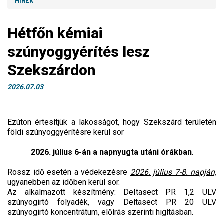
HÍREK
Hétfőn kémiai
szúnyoggyérítés lesz
Szekszárdon
2026.07.03
Ezúton értesítjük a lakosságot, hogy Szekszárd területén
földi szúnyoggyérítésre kerül sor
2026. július 6-án a napnyugta utáni órákban
.
Rossz idő esetén a védekezésre
2026. július 7-8. napján,
ugyanebben az időben kerül sor.
Az alkalmazott készítmény: Deltasect PR 1,2 ULV
szúnyogirtó folyadék, vagy Deltasect PR 20 ULV
szúnyogirtó koncentrátum, előírás szerinti higításban.