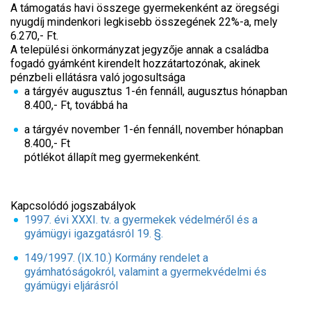
A támogatás havi összege gyermekenként az öregségi
nyugdíj mindenkori legkisebb összegének 22%-a, mely
6.270,- Ft.
A települési önkormányzat jegyzője annak a családba
fogadó gyámként kirendelt hozzátartozónak, akinek
pénzbeli ellátásra való jogosultsága
a tárgyév augusztus 1-én fennáll, augusztus hónapban
8.400,- Ft, továbbá ha
a tárgyév november 1-én fennáll, november hónapban
8.400,- Ft
pótlékot állapít meg gyermekenként.
Kapcsolódó jogszabályok
1997. évi XXXI. tv. a gyermekek védelméről és a
gyámügyi igazgatásról 19. §.
149/1997. (IX.10.) Kormány rendelet a
gyámhatóságokról, valamint a gyermekvédelmi és
gyámügyi eljárásról