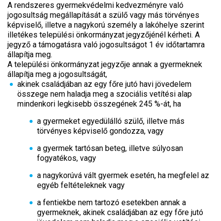
A rendszeres gyermekvédelmi kedvezményre való
jogosultság megállapítását a szülő vagy más törvényes
képviselő, illetve a nagykorú személy a lakóhelye szerint
illetékes települési önkormányzat jegyzőjénél kérheti. A
jegyző a támogatásra való jogosultságot 1 év időtartamra
állapítja meg.
A települési önkormányzat jegyzője annak a gyermeknek
állapítja meg a jogosultságát,
akinek családjában az egy főre jutó havi jövedelem
összege nem haladja meg a szociális vetítési alap
mindenkori legkisebb összegének 245 %-át, ha
a gyermeket egyedülálló szülő, illetve más
törvényes képviselő gondozza, vagy
a gyermek tartósan beteg, illetve súlyosan
fogyatékos, vagy
a nagykorúvá vált gyermek esetén, ha megfelel az
egyéb feltételeknek vagy
a fentiekbe nem tartozó esetekben annak a
gyermeknek, akinek családjában az egy főre jutó