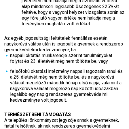
jövedelem nem haladja meg a szociális vetítési
alap mindenkori legkisebb összegének 225%-át
feltéve, hogy a vagyoni helyzet vizsgálata során az
egy főre jutó vagyon értéke nem haladja meg a
törvényben meghatározott értéket.
Az egyéb jogosultsági feltételek fennállása esetén
nagykorúvá válása után is jogosult a gyermek a rendszeres
gyermekvédelmi kedvezményre, ha
nappali oktatás munkarendje szerint tanulmányokat
folytat és 23. életévét még nem töltötte be, vagy
felsőfokú oktatási intézmény nappali tagozatán tanul és
a 25. életévét még nem töltötte be, és a nagykorúvá
válását megelőző második hónap első napja, valamint a
nagykorúvá válását megelőző nap közötti időszakban
legalább egy napig rendszeres gyermekvédelmi
kedvezményre volt jogosult.
TERMÉSZETBENI TÁMOGATÁS
A települési önkormányzat jegyzője annak a gyermeknek,
fiatal felnőttnek, akinek rendszeres gyermekvédelmi