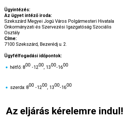
Ügyintézés:
Az ügyet intéző iroda:
Szekszárd Megyei Jogú Város Polgármesteri Hivatala
Önkormányzati és Szervezési Igazgatóság Szociális
Osztály
Címe:
7100 Szekszárd, Bezerédj u. 2.
Ügyfélfogadási időpontok:
00
00
00
00
hétfő: 8
-12
, 13
-16
00
00
00
00
szerda: 8
-12
, 13
-16
Az eljárás kérelemre indul!