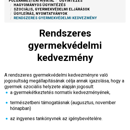
POLGÁRMESTERI HIVATAL
ÜGYINTÉZÉS
HAGYOMÁNYOS ÜGYINTÉZÉS
SZOCIÁLIS, GYERMEKVÉDELMI ELJÁRÁSOK
ÜGYLEÍRÁS, NYOMTATVÁNYOK
RENDSZERES GYERMEKVÉDELMI KEDVEZMÉNY
Rendszeres
gyermekvédelmi
kedvezmény
A rendszeres gyermekvédelmi kedvezményre való
jogosultság megállapításának célja annak igazolása, hogy a
gyermek szociális helyzete alapján jogosult:
a gyermekétkeztetés normatív kedvezményének,
természetbeni támogatásnak (augusztus, november
hónapban)
az ingyenes tankönyvnek az igénybevételére.