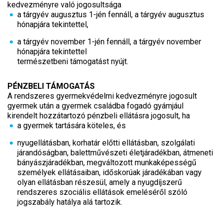
kedvezményre való jogosultsága
a tárgyév augusztus 1-jén fennáll, a tárgyév augusztus
hónapjára tekintettel,
a tárgyév november 1-jén fennáll, a tárgyév november
hónapjára tekintettel
természetbeni támogatást nyújt.
PÉNZBELI TÁMOGATÁS
A rendszeres gyermekvédelmi kedvezményre jogosult
gyermek után a gyermek családba fogadó gyámjául
kirendelt hozzátartozó pénzbeli ellátásra jogosult, ha
a gyermek tartására köteles, és
nyugellátásban, korhatár előtti ellátásban, szolgálati
járandóságban, balettművészeti életjáradékban, átmeneti
bányászjáradékban, megváltozott munkaképességű
személyek ellátásaiban, időskorúak járadékában vagy
olyan ellátásban részesül, amely a nyugdíjszerű
rendszeres szociális ellátások emeléséről szóló
jogszabály hatálya alá tartozik.