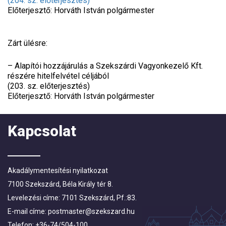
(204. sz. előterjesztés)
Előterjesztő: Horváth István polgármester
Zárt ülésre:
– Alapítói hozzájárulás a Szekszárdi Vagyonkezelő Kft.
részére hitelfelvétel céljából
(203. sz. előterjesztés)
Előterjesztő: Horváth István polgármester
Kapcsolat
Akadálymentesítési nyilatkozat
7100 Szekszárd, Béla Király tér 8.
Levelezési címe: 7101 Szekszárd, Pf.:83.
E-mail címe:
postmaster@szekszard.hu
Telefon: +36-74/504-100