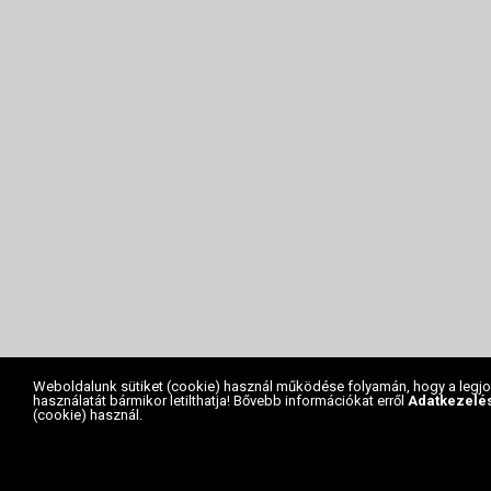
Weboldalunk sütiket (cookie) használ működése folyamán, hogy a legjob
használatát bármikor letilthatja! Bővebb információkat erről
Adatkezelés
(cookie) használ.