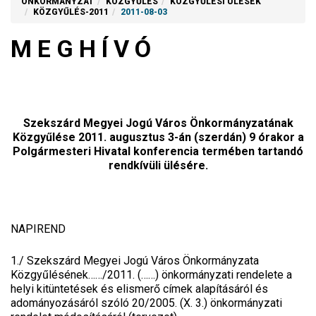
ÖNKORMÁNYZAT
KÖZGYŰLÉS
KÖZGYŰLÉSI ÜLÉSEK
KÖZGYŰLÉS-2011
2011-08-03
M E G H Í V Ó
Szekszárd Megyei Jogú Város Önkormányzatának
Közgyűlése 2011. augusztus 3-án (szerdán) 9 órakor a
Polgármesteri Hivatal konferencia termében tartandó
rendkívüli ülésére.
NAPIREND
1./ Szekszárd Megyei Jogú Város Önkormányzata
Közgyűlésének……/2011. (……) önkormányzati rendelete a
helyi kitüntetések és elismerő címek alapításáról és
adományozásáról szóló 20/2005. (X. 3.) önkormányzati