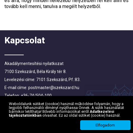
és arra, hogy minden nehezebb helyzetben fel kell állni és
tovább kell menni, tanulva a megélt helyzetből.
Kapcsolat
Akadálymentesítési nyilatkozat
7100 Szekszárd, Béla Király tér 8.
Levelezési címe: 7101 Szekszárd, Pf.:83.
E-mail címe:
postmaster@szekszard.hu
Telefon: +36-74/504-100
Fax: +36-74/412-719; +36-74/510-251
Weboldalunk sütiket (cookie) használ működése folyamán, hogy a
legjobb felhasználói élményt nyújthassa Önnek. A sütik használatát
bármikor letilthatja! Bővebb információkat erről
Adatkezelési
tájékoztatónkban
olvashat. Ez az oldal sütiket (cookie) használ.
Elfogadom