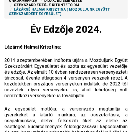
ÖNKORMÁNYZAT
DÍJAK, ELISMERÉSEK
SZEKSZÁRD EDZŐJE KITÜNTETŐ DÍJ
LÁZÁRNÉ HALMAI KRISZTINA ( MOZDULJUNK EGYÜTT
SZEKSZÁRDÉRT EGYESÜLET)
Év Edzője 2024.
Lázárné Halmai Krisztina:
2014 szeptemberében indította útjára a Mozduljunk Együtt
Szekszárdért Egyesületet és azóta az egyesület vezetője
és edzője. Az elmúlt 10 évben rendszeresen versenyezteti
táncosait, évente átlagosan 4 versenyen vesznek részt. A
kezdetekben országos versenyeken indultak, de 2022-től
neveztek olyan versenyekre is, ahol lehetőség volt
nemzetközi versenyekre is továbbjutni.
Az egyesület mottója: a versenyzés megtanítja a
gyerekeket a kitartó munkára, az összetartásra, a
csapatmunkára, illetve felkészíti őket az életre az
esetleges kudarcélmények feldolgozásával kapcsolatban