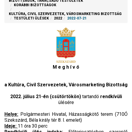
BIZOTTSÁGOK, TANÁCSADÓ TESTÜLETEK
KORÁBBI BIZOTTSÁGOK
KULTÚRA, CIVIL SZERVEZETEK, VÁROSMARKETING BIZOTTSÁG
TESTÜLETI ÜLÉSEK
2022
2022-07-21
M e g h í v ó
a Kultúra, Civil Szervezetek, Városmarketing Bizottság
2022. július 21-én (csütörtökön)
tartandó
rendkívüli
ülésére
Helye:
Polgármesteri Hivatal, Házasságkötő terem (710Ó
Szekszárd, Béla király tér 8. l. emelet)
Ideje:
11 óra 30 perc
Rendkívüli ülés indoka:
Előterjesztésben szereplő