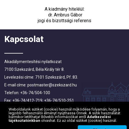
A kiadmány hiteléül:
dr. Ambrus Gábor
jogi és bizottsági referens
Kapcsolat
Akadálymentesítési nyilatkozat
7100 Szekszárd, Béla Király tér 8.
Levelezési címe: 7101 Szekszárd, Pf.:83.
E-mail címe:
postmaster@szekszard.hu
Telefon: +36-74/504-100
Fax: +36-74/412-719; +36-74/510-251
Weboldalunk sütiket (cookie) használ működése folyamán, hogy a
legjobb felhasználói élményt nyújthassa Önnek. A sütik használatát
bármikor letilthatja! Bővebb információkat erről
Adatkezelési
tájékoztatónkban
olvashat. Ez az oldal sütiket (cookie) használ.