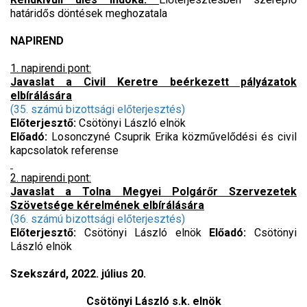
határidős döntések meghozatala
NAPIREND
1. napirendi pont:
Javaslat a Civil Keretre beérkezett pályázatok
elbírálására
(35. számú bizottsági előterjesztés)
Előterjesztő:
Csötönyi László elnök
Előadó:
Losonczyné Csuprik Erika közművelődési és civil
kapcsolatok referense
2. napirendi pont:
Javaslat a Tolna Megyei Polgárőr Szervezetek
Szövetsége kérelmének elbírálására
(36. számú bizottsági előterjesztés)
Előterjesztő:
Csötönyi László elnök
Előadó:
Csötönyi
László elnök
Szekszárd, 2022. július 20.
Csötönyi László s.k. elnök