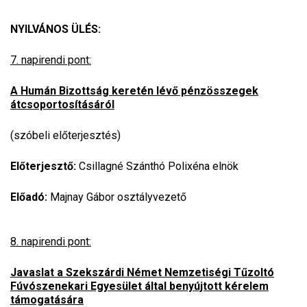
NYILVÁNOS ÜLÉS:
7. napirendi pont:
A Humán Bizottság keretén lévő pénzösszegek
átcsoportosításáról
(szóbeli előterjesztés)
Előterjesztő:
Csillagné Szánthó Polixéna elnök
Előadó:
Majnay Gábor osztályvezető
8. napirendi pont:
Javaslat a Szekszárdi Német Nemzetiségi Tűzoltó
Fúvószenekari Egyesület által benyújtott kérelem
támogatására