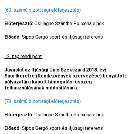
(63. számú bizottsági előterjesztés)
Előterjesztő:
Csillagné Szánthó Polixéna elnök
Előadó:
Sipos Gergő sport-és ifjúsági referens
12. napirendi pont:
Javaslat az Ifjúsági Unio Szekszárd 2018. évi
Sportkeretre (Rendezvények szervezése) benyújtott
pályázatára kapott támogatási összeg
felhasználásának módosítására
(73. számú bizottsági előterjesztés)
Előterjesztő:
Csillagné Szánthó Polixéna elnök
Előadó:
Sipos Gergő sport-és ifjúsági referens