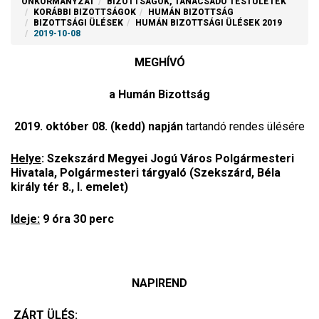
ÖNKORMÁNYZAT
BIZOTTSÁGOK, TANÁCSADÓ TESTÜLETEK
KORÁBBI BIZOTTSÁGOK
HUMÁN BIZOTTSÁG
BIZOTTSÁGI ÜLÉSEK
HUMÁN BIZOTTSÁGI ÜLÉSEK 2019
2019-10-08
MEGHÍVÓ
a Humán Bizottság
2019. október 08. (kedd) napján
tartandó rendes
ülésére
Helye
: Szekszárd Megyei Jogú Város Polgármesteri
Hivatala, Polgármesteri tárgyaló (Szekszárd, Béla
király tér 8., I. emelet)
Ideje:
9 óra 30 perc
NAPIREND
ZÁRT ÜLÉS: