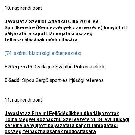
10. napirendi pont:
Javaslat a Szenior Atlétikai Club 2018. évi
Sportkeretre (Rendezvények szervezése) benyújtott
pályázatára kapott támogatási összeg
felhasználásának módosítására
(74. számú bizottsági előterjesztés)
Előterjesztő:
Csillagné Szánthó Polixéna elnök
Előadó:
Sipos Gergő sport-és ifjúsági referens
11. napirendi pont:
Javaslat az Értelmi Fejlődésükben Akadályozottak
Tolna Megyei Közhasznú Szervezete 2018. évi Ifjúsági
keretre benyújtott pályázatára kapott támogatási
összeg felhasználásának módosítására