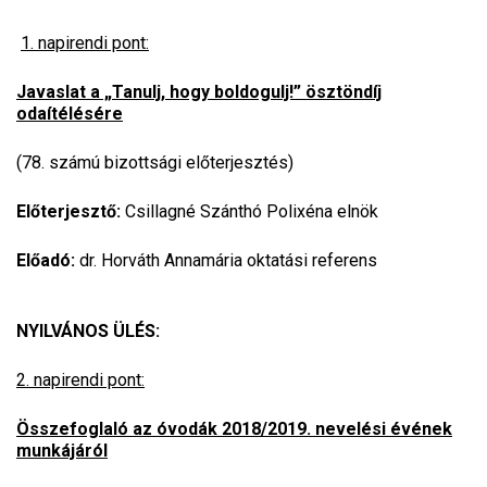
1. napirendi pont:
Javaslat a „Tanulj, hogy boldogulj!” ösztöndíj
odaítélésére
(78. számú bizottsági előterjesztés)
Előterjesztő:
Csillagné Szánthó Polixéna elnök
Előadó:
dr. Horváth Annamária oktatási referens
NYILVÁNOS ÜLÉS:
2. napirendi pont:
Összefoglaló az óvodák 2018/2019. nevelési évének
munkájáról