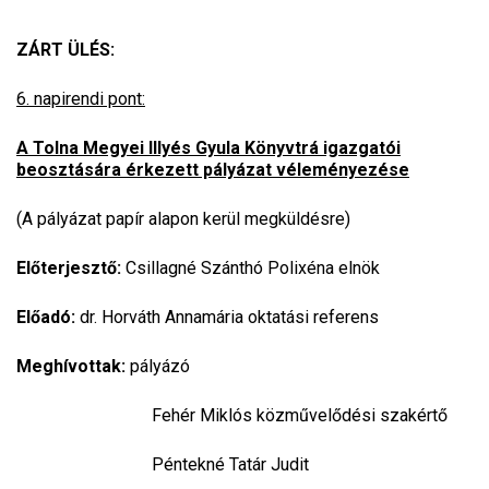
ZÁRT ÜLÉS:
6. napirendi pont:
A Tolna Megyei Illyés Gyula Könyvtrá igazgatói
beosztására érkezett pályázat véleményezése
(A pályázat papír alapon kerül megküldésre)
Előterjesztő:
Csillagné Szánthó Polixéna elnök
Előadó:
dr. Horváth Annamária oktatási referens
Meghívottak:
pályázó
Fehér Miklós közművelődési szakértő
Péntekné Tatár Judit