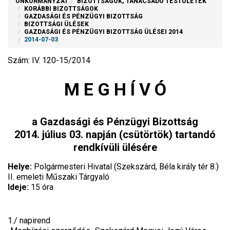
ÖNKORMÁNYZAT
BIZOTTSÁGOK, TANÁCSADÓ TESTÜLETEK
KORÁBBI BIZOTTSÁGOK
GAZDASÁGI ÉS PÉNZÜGYI BIZOTTSÁG
BIZOTTSÁGI ÜLÉSEK
GAZDASÁGI ÉS PÉNZÜGYI BIZOTTSÁG ÜLÉSEI 2014
2014-07-03
Szám: IV. 120-15/2014
M E G H Í V Ó
a Gazdasági és Pénzügyi Bizottság
2014. július 03. napján (csütörtök) tartandó
rendkívüli ülésére
Helye:
Polgármesteri Hivatal (Szekszárd, Béla király tér 8.)
II. emeleti Műszaki Tárgyaló
Ideje:
15 óra
1./ napirend