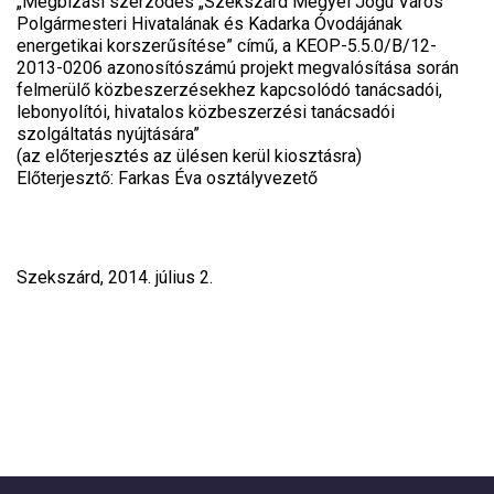
„Megbízási szerződés „Szekszárd Megyei Jogú Város
Polgármesteri Hivatalának és Kadarka Óvodájának
energetikai korszerűsítése” című, a KEOP-5.5.0/B/12-
2013-0206 azonosítószámú projekt megvalósítása során
felmerülő közbeszerzésekhez kapcsolódó tanácsadói,
lebonyolítói, hivatalos közbeszerzési tanácsadói
szolgáltatás nyújtására”
(az előterjesztés az ülésen kerül kiosztásra)
Előterjesztő: Farkas Éva osztályvezető
Szekszárd, 2014. július 2.