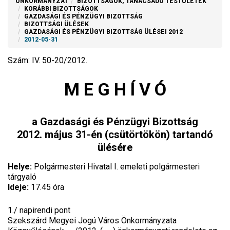
ÖNKORMÁNYZAT
BIZOTTSÁGOK, TANÁCSADÓ TESTÜLETEK
KORÁBBI BIZOTTSÁGOK
GAZDASÁGI ÉS PÉNZÜGYI BIZOTTSÁG
BIZOTTSÁGI ÜLÉSEK
GAZDASÁGI ÉS PÉNZÜGYI BIZOTTSÁG ÜLÉSEI 2012
2012-05-31
Szám: IV. 50-20/2012.
M E G H Í V Ó
a Gazdasági és Pénzügyi Bizottság
2012. május 31-én (csütörtökön) tartandó
ülésére
Helye:
Polgármesteri Hivatal I. emeleti polgármesteri
tárgyaló
Ideje:
17.45 óra
1./ napirendi pont
Szekszárd Megyei Jogú Város Önkormányzata