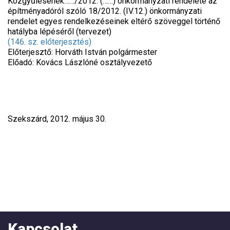
Közgyűlésének……/2012. (……) önkormányzati rendelete az
építményadóról szóló 18/2012. (IV.12.) önkormányzati
rendelet egyes rendelkezéseinek eltérő szöveggel történő
hatályba lépéséről (tervezet)
(146. sz. előterjesztés)
Előterjesztő: Horváth István polgármester
Előadó: Kovács Lászlóné osztályvezető
Szekszárd, 2012. május 30.
Kapcsolat