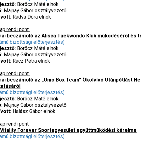
jesztő:
Böröcz Máté elnök
ó:
Majnay Gábor osztályvezető
vott:
Radva Dóra elnök
apirendi pont:
ai beszámoló az Alisca Taekwondo Klub működéséről és t
ámú bizottsági előterjesztés)
jesztő:
Böröcz Máté elnök
ó:
Majnay Gábor osztályvezető
vott:
Rácz Petra elnök
apirendi pont:
ai beszámoló az „Unio Box Team” Ökölvívó Utánpótlást Ne
atásáról
ámú bizottsági előterjesztés)
rjesztő:
Böröcz Máté elnök
ó:
Majnay Gábor osztályvezető
vott:
Halász Gábor elnök
apirendi pont:
t-Vitality Forever Sportegyesület együttműködési kérelme
ámú bizottsági előterjesztés)