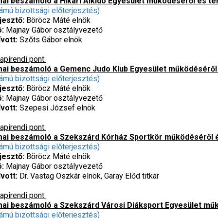
ai beszámoló a Hikari Aikido Egyesület működéséről és te
ámú bizottsági előterjesztés)
jesztő:
Böröcz Máté elnök
ó:
Majnay Gábor osztályvezető
vott:
Szőts Gábor elnök
apirendi pont:
ai beszámoló a Gemenc Judo Klub Egyesület működéséről 
ámú bizottsági előterjesztés)
jesztő:
Böröcz Máté elnök
ó:
Majnay Gábor osztályvezető
vott:
Szepesi József elnök
apirendi pont:
ai beszámoló a Szekszárd Kórház Sportkör működéséről é
ámú bizottsági előterjesztés)
jesztő:
Böröcz Máté elnök
ó:
Majnay Gábor osztályvezető
vott:
Dr. Vastag Oszkár elnök, Garay Előd titkár
apirendi pont:
ai beszámoló a Szekszárd Városi Diáksport Egyesület műk
ámú bizottsági előterjesztés)