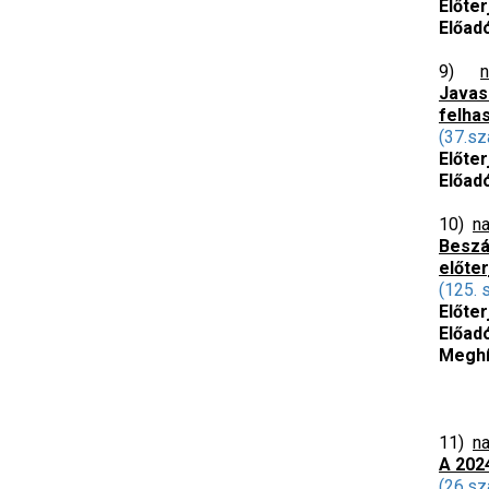
Előte
Előad
9)
n
Javas
felha
(37.sz
Előte
Előad
10)
na
Beszá
előte
(125. 
Előter
Előad
Meghí
Tóth
Sebe
11)
na
A 202
(26.sz