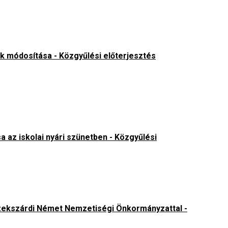
ak módosítása -
Közgyűlési előterjesztés
a az iskolai nyári szünetben -
Közgyűlési
 Szekszárdi Német Nemzetiségi Önkormányzattal
-