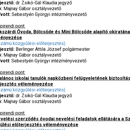
jesztő:
dr. Zsikó-Gál Klaudia jegyző
ó:
Majnay Gábor osztályvezető
vott:
Sebestyén Györgyi intézményvezető
pirendi pont:
kszárdi Óvoda, Bölcsőde és Mini Bölcsőde alapító okiratán
ményezése
számú közgyűlési előterjesztés)
jesztő:
Berlinger Attila József polgármester
ó:
Majnay Gábor osztályvezető
vott
: Sebestyén Györgyi intézményvezető
pirendi pont:
alános iskolai tanulók napközbeni felügyeletének biztosítás
rjesztés véleményezése
számú közgyűlési előterjesztés)
jesztő:
dr. Zsikó-Gál Klaudia jegyző
ó:
Majnay Gábor osztályvezető
pirendi pont:
velési szerződés óvodai nevelési feladatok ellátására a
űlési előterjesztés véleményezése