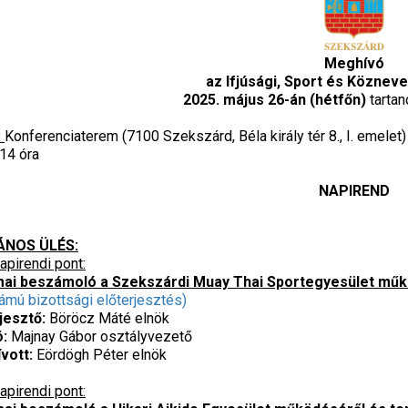
Meghívó
az Ifjúsági, Sport és Közneve
2025. május 26-án (hétfőn)
tarta
:
Konferenciaterem
(7100 Szekszárd, Béla király tér 8., I. emelet)
14 óra
NAPIREND
ÁNOS ÜLÉS:
apirendi pont:
ai beszámoló a Szekszárdi Muay Thai Sportegyesület műk
ámú bizottsági előterjesztés)
jesztő:
Böröcz Máté elnök
ó:
Majnay Gábor osztályvezető
vott:
Eördögh Péter elnök
apirendi pont: