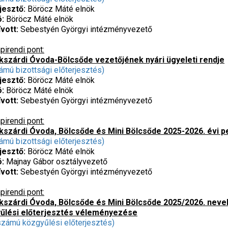
rjesztő:
Böröcz Máté elnök
ó:
Böröcz Máté elnök
vott:
Sebestyén Györgyi intézményvezető
pirendi pont:
kszárdi Óvoda-Bölcsőde vezetőjének nyári ügyeleti rendje
ámú bizottsági előterjesztés)
rjesztő:
Böröcz Máté elnök
ó:
Böröcz Máté elnök
vott:
Sebestyén Györgyi intézményvezető
pirendi pont:
kszárdi Óvoda, Bölcsőde és Mini Bölcsőde 2025-2026. évi
ámú bizottsági előterjesztés)
rjesztő:
Böröcz Máté elnök
ó:
Majnay Gábor osztályvezető
vott:
Sebestyén Györgyi intézményvezető
pirendi pont:
kszárdi Óvoda, Bölcsőde és Mini Bölcsőde 2025/2026. nevelé
űlési előterjesztés véleményezése
számú közgyűlési előterjesztés)