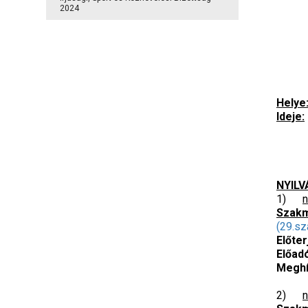
2024
Helye
Ideje:
NYILV
1)
n
Szakm
(29.sz
Előter
Előad
Meghí
2)
n