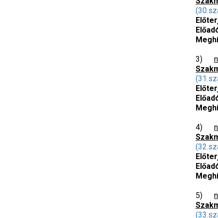
Szakm
(30.sz
Előter
Előad
Meghí
3)
n
Szakm
(31.sz
Előter
Előad
Meghí
4)
n
Szakm
(32.sz
Előter
Előad
Meghí
5)
n
Szakm
(33.sz