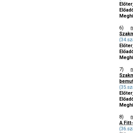
Előter
Előad
Meghí
6)
n
Szakm
(34.sz
Előter
Előad
Meghí
7)
n
Szakm
bemut
(35.sz
Előte
Előad
Meghí
8)
n
A Fit
(36.sz