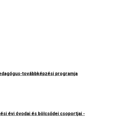
 pedagógus-továbbképzési programja
si évi óvodai és bölcsődei csoportjai -