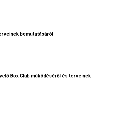
erveinek bemutatásáról
velő Box Club működéséről és terveinek