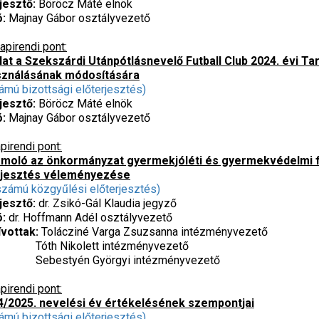
rjesztő:
Böröcz Máté elnök
ó:
Majnay Gábor osztályvezető
apirendi pont:
lat a Szekszárdi Utánpótlásnevelő Futball Club 2024. évi T
sználásának módosítására
ámú bizottsági előterjesztés)
rjesztő:
Böröcz Máté elnök
ó:
Majnay Gábor osztályvezető
pirendi pont:
moló az önkormányzat gyermekjóléti és gyermekvédelmi fel
rjesztés véleményezése
számú közgyűlési előterjesztés)
jesztő:
dr. Zsikó-Gál Klaudia jegyző
ó:
dr. Hoffmann Adél osztályvezető
vottak:
Tolácziné Varga Zsuzsanna intézményvezető
 Nikolett intézményvezető
styén Györgyi intézményvezető
pirendi pont:
4/2025. nevelési év értékelésének szempontjai
ámú bizottsági előterjesztés)