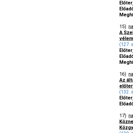
Előter
Előad
Meghí
15)
na
A Sze
véle
(127. 
Előter
Előad
Meghí
16)
na
Az ált
előte
(132. 
Előter
Előad
17)
na
Közne
Közgy