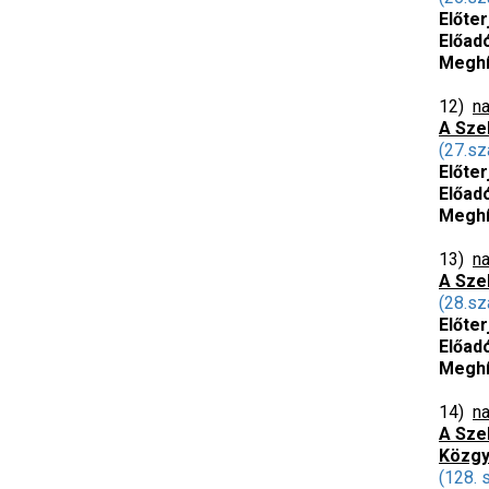
Előte
Előad
Meghí
12)
na
A Sze
(27.sz
Előte
Előad
Meghí
13)
na
A Sze
(28.sz
Előte
Előad
Meghí
14)
na
A Sze
Közgy
(128. 