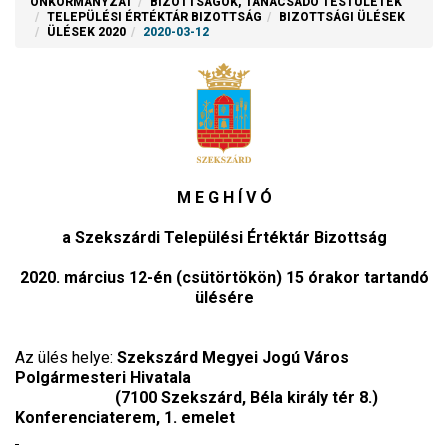
ÖNKORMÁNYZAT
BIZOTTSÁGOK, TANÁCSADÓ TESTÜLETEK
TELEPÜLÉSI ÉRTÉKTÁR BIZOTTSÁG
BIZOTTSÁGI ÜLÉSEK
ÜLÉSEK 2020
2020-03-12
M E G H Í V Ó
a Szekszárdi Települési Értéktár Bizottság
2020. március 12-én (csütörtökön) 15 órakor tartandó
ülésére
Az ülés helye:
Szekszárd Megyei Jogú Város
Polgármesteri Hivatala
(7100 Szekszárd, Béla király tér 8.)
Konferenciaterem, 1. emelet