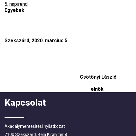
5. napirend
Egyebek
Szekszárd, 2020. március 5.
Csötönyi László
elnök
Kapcsolat
Akadálymentesítési nyilatkozat
7100 Szekszárd, Béla Király tér 8.