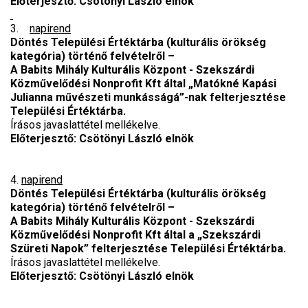
Előterjesztő: Csötönyi László elnök
3.
napirend
Döntés Települési Értéktárba (kulturális örökség
kategória) történő felvételről –
A Babits Mihály Kulturális Központ - Szekszárdi
Közművelődési Nonprofit Kft által „Matókné Kapási
Julianna művészeti munkásságá”-nak
felterjesztése
Települési Értéktárba.
Írásos javaslattétel mellékelve.
Előterjesztő: Csötönyi László elnök
4.
napirend
Döntés Települési Értéktárba (kulturális örökség
kategória) történő felvételről –
A Babits Mihály Kulturális Központ - Szekszárdi
Közművelődési Nonprofit Kft által a „Szekszárdi
Szüreti Napok”
felterjesztése Települési Értéktárba.
Írásos javaslattétel mellékelve.
Előterjesztő: Csötönyi László elnök