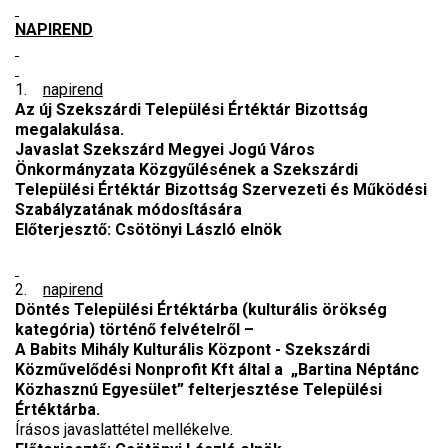
NAPIREND
1.
napirend
Az új Szekszárdi Települési Értéktár Bizottság
megalakulása.
Javaslat Szekszárd Megyei Jogú Város
Önkormányzata Közgyűlésének a Szekszárdi
Települési Értéktár Bizottság Szervezeti és Működési
Szabályzatának módosítására
Előterjesztő:
Csötönyi László elnök
2.
napirend
Döntés Települési Értéktárba (kulturális örökség
kategória) történő felvételről –
A Babits Mihály Kulturális Központ - Szekszárdi
Közművelődési Nonprofit Kft által a „Bartina Néptánc
Közhasznú Egyesület” felterjesztése Települési
Értéktárba.
Írásos javaslattétel mellékelve.