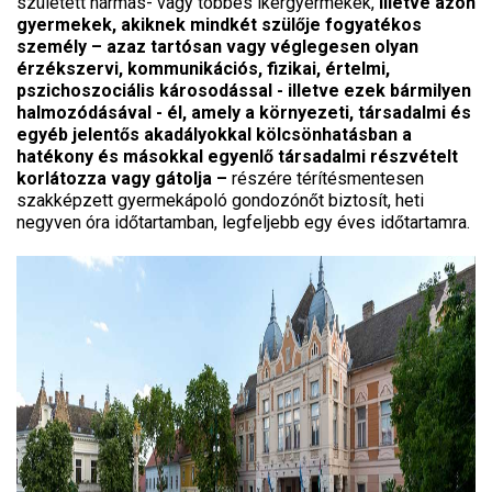
született hármas- vagy többes ikergyermekek,
illetve azon
gyermekek, akiknek mindkét szülője fogyatékos
személy – azaz tartósan vagy véglegesen olyan
érzékszervi, kommunikációs, fizikai, értelmi,
pszichoszociális károsodással - illetve ezek bármilyen
halmozódásával - él, amely a környezeti, társadalmi és
egyéb jelentős akadályokkal kölcsönhatásban a
hatékony és másokkal egyenlő társadalmi részvételt
korlátozza vagy gátolja –
részére térítésmentesen
szakképzett gyermekápoló gondozónőt biztosít, heti
negyven óra időtartamban, legfeljebb egy éves időtartamra.