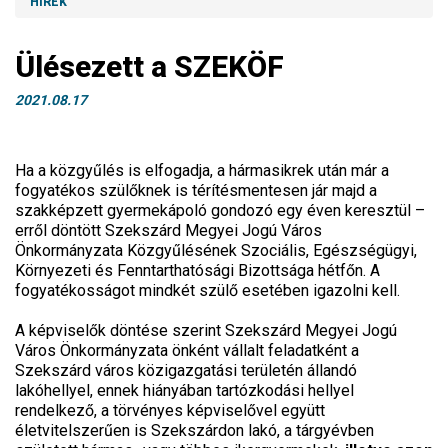
HÍREK
Ülésezett a SZEKÖF
2021.08.17
Ha a közgyűlés is elfogadja, a hármasikrek után már a
fogyatékos szülőknek is térítésmentesen jár majd a
szakképzett gyermekápoló gondozó egy éven keresztül –
erről döntött Szekszárd Megyei Jogú Város
Önkormányzata Közgyűlésének Szociális, Egészségügyi,
Környezeti és Fenntarthatósági Bizottsága hétfőn. A
fogyatékosságot mindkét szülő esetében igazolni kell.
A képviselők döntése szerint Szekszárd Megyei Jogú
Város Önkormányzata önként vállalt feladatként a
Szekszárd város közigazgatási területén állandó
lakóhellyel, ennek hiányában tartózkodási hellyel
rendelkező, a törvényes képviselővel együtt
életvitelszerűen is Szekszárdon lakó, a tárgyévben