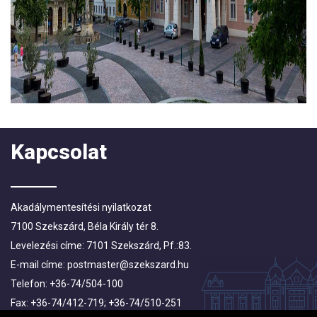
Kapcsolat
Akadálymentesítési nyilatkozat
7100 Szekszárd, Béla Király tér 8.
Levelezési címe: 7101 Szekszárd, Pf.:83.
E-mail címe:
postmaster@szekszard.hu
Telefon: +36-74/504-100
Fax: +36-74/412-719; +36-74/510-251