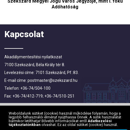
Szekszárd Megyei Jogú Város Jegyzője, mint I. fokú
Adóhatóság
Kapcsolat
Akadálymentesítési nyilatkozat
7100 Szekszárd, Béla Király tér 8.
Levelezési címe: 7101 Szekszárd, Pf.:83.
E-mail címe:
postmaster@szekszard.hu
Telefon: +36-74/504-100
Fax: +36-74/412-719; +36-74/510-251
Weboldalunk sütiket (cookie) használ működése folyamán, hogy a
legjobb felhasználói élményt nyújthassa Önnek. A sütik használatát
bármikor letilthatja! Bővebb információkat erről
Adatkezelési
tájékoztatónkban
olvashat. Ez az oldal sütiket (cookie) használ.