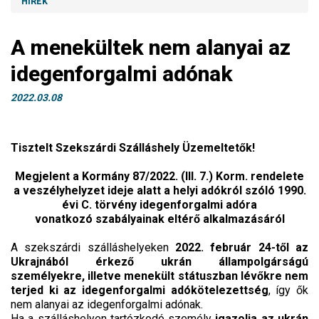
HÍREK
A menekültek nem alanyai az
idegenforgalmi adónak
2022.03.08
Tisztelt Szekszárdi Szálláshely Üzemeltetők!
Megjelent a Kormány 87/2022. (III. 7.) Korm. rendelete
a veszélyhelyzet ideje alatt a helyi adókról szóló 1990.
évi C. törvény idegenforgalmi adóra
vonatkozó szabályainak eltérő alkalmazásáról
A szekszárdi szálláshelyeken
2022. február 24-től az
Ukrajnából érkező ukrán állampolgárságú
személyekre, illetve menekült státuszban lévőkre nem
terjed ki az idegenforgalmi adókötelezettség
, így ők
nem alanyai az idegenforgalmi adónak.
Ha a szálláshelyen tartózkodó személy
igazolja az ukrán