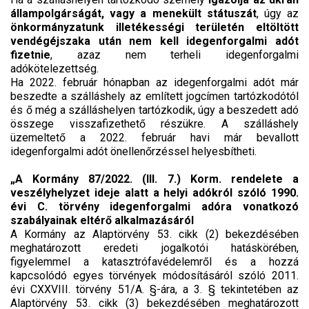
állampolgárságát, vagy a menekült státuszát
, úgy az
önkormányzatunk illetékességi területén eltöltött
vendégéjszaka után nem kell idegenforgalmi adót
fizetnie
, azaz nem terheli idegenforgalmi
adókötelezettség.
Ha 2022. február hónapban az idegenforgalmi adót már
beszedte a szálláshely az említett jogcímen tartózkodótól
és ő még a szálláshelyen tartózkodik, úgy a beszedett adó
összege visszafizethető részükre. A szálláshely
üzemeltető a 2022. február havi már bevallott
idegenforgalmi adót önellenőrzéssel helyesbítheti.
„A Kormány 87/2022. (III. 7.) Korm. rendelete a
veszélyhelyzet ideje alatt a helyi adókról szóló 1990.
évi C. törvény idegenforgalmi adóra vonatkozó
szabályainak eltérő alkalmazásáról
A Kormány az Alaptörvény 53. cikk (2) bekezdésében
meghatározott eredeti jogalkotói hatáskörében,
figyelemmel a katasztrófavédelemről és a hozzá
kapcsolódó egyes törvények módosításáról szóló 2011.
évi CXXVIII. törvény 51/A. §-ára, a 3. § tekintetében az
Alaptörvény 53. cikk (3) bekezdésében meghatározott