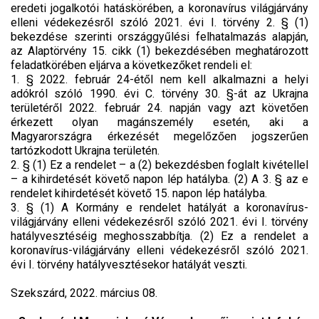
eredeti jogalkotói hatáskörében, a koronavírus világjárvány
elleni védekezésről szóló 2021. évi I. törvény 2. § (1)
bekezdése szerinti országgyűlési felhatalmazás alapján,
az Alaptörvény 15. cikk (1) bekezdésében meghatározott
feladatkörében eljárva a következőket rendeli el:
1. § 2022. február 24-étől nem kell alkalmazni a helyi
adókról szóló 1990. évi C. törvény 30. §-át az Ukrajna
területéről 2022. február 24. napján vagy azt követően
érkezett olyan magánszemély esetén, aki a
Magyarországra érkezését megelőzően jogszerűen
tartózkodott Ukrajna területén.
2. § (1) Ez a rendelet – a (2) bekezdésben foglalt kivétellel
– a kihirdetését követő napon lép hatályba. (2) A 3. § az e
rendelet kihirdetését követő 15. napon lép hatályba.
3. § (1) A Kormány e rendelet hatályát a koronavírus-
világjárvány elleni védekezésről szóló 2021. évi I. törvény
hatályvesztéséig meghosszabbítja. (2) Ez a rendelet a
koronavírus-világjárvány elleni védekezésről szóló 2021.
évi I. törvény hatályvesztésekor hatályát veszti.
Szekszárd, 2022. március 08.